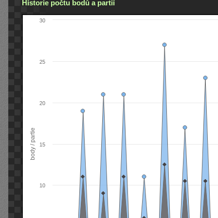
Historie počtu bodů a partií
30
25
20
body / partie
15
10