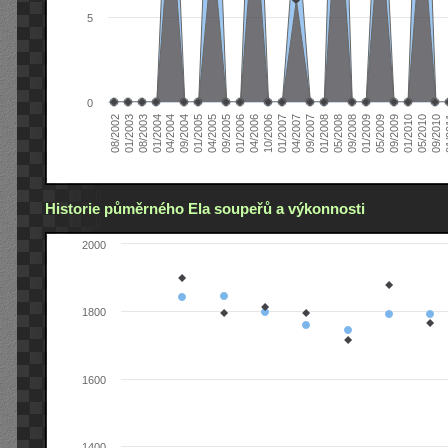
5
0
04/2006
05/2008
09/2004
05/2010
10/2006
08/2002
09/2008
01/2005
09/2010
01/2007
01/2003
01/2009
04/2005
01
04/2007
08/2003
05/2009
09/2005
09/2007
01/2004
09/2009
01/2006
01/2008
04/2004
01/2010
Historie půměrného Ela soupeřů a výkonnosti
2000
1800
1600
1400