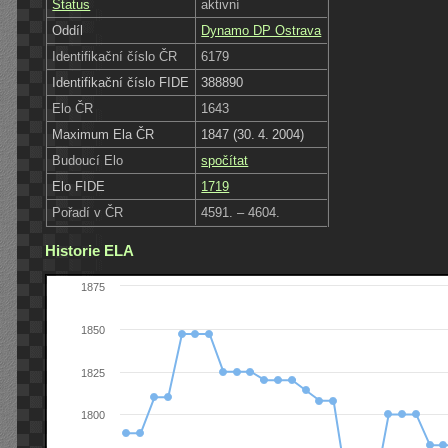
Status
aktivní
Oddíl
Dynamo DP Ostrava
Identifikační číslo ČR
6179
Identifikační číslo FIDE
388890
Elo ČR
1643
Maximum Ela ČR
1847 (30. 4. 2004)
Budoucí Elo
spočítat
Elo FIDE
1719
Pořadí v ČR
4591. – 4604.
Historie ELA
1875
1850
1825
1800