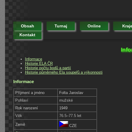
Obsah
Turnaj
Online
Kraj
Kontakt
Info
Informace
Historie ELA ČR
Historie počtu bodů a partií
Historie půměrného Ela soupeřů a výkonnosti
Informace
Příjmení a jméno
Folta Jaroslav
Pohlaví
mužské
Rok narození
1949
Věk
76.5–77.5 let
Země
CZE