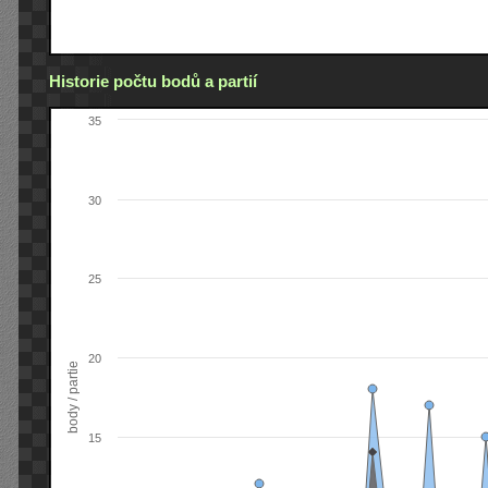
Historie počtu bodů a partií
35
30
25
20
body / partie
15