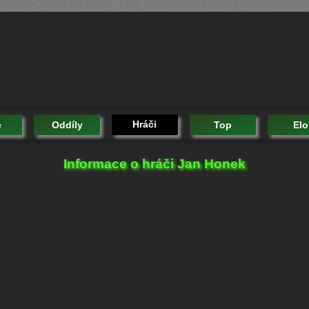
Hráči
e
Oddíly
Top
Elo
Informace o hráči Jan Honek