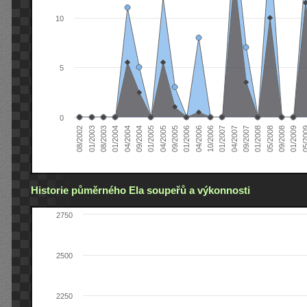
10
5
0
04/2005
04/2004
01/2003
01/2009
01/2008
01/2007
01/2006
01/2005
01/2004
08/2002
09/2008
09/2007
10/2006
09/2005
09/2004
08/2003
05/2
05/2008
04/2007
04/2006
Historie půměrného Ela soupeřů a výkonnosti
2750
2500
2250