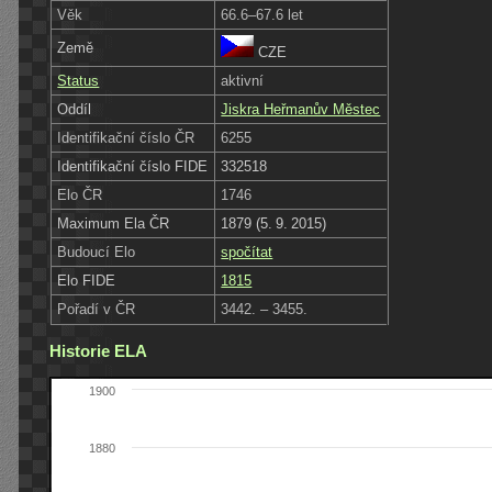
Věk
66.6–67.6 let
Země
CZE
Status
aktivní
Oddíl
Jiskra Heřmanův Městec
Identifikační číslo ČR
6255
Identifikační číslo FIDE
332518
Elo ČR
1746
Maximum Ela ČR
1879 (5. 9. 2015)
Budoucí Elo
spočítat
Elo FIDE
1815
Pořadí v ČR
3442. – 3455.
Historie ELA
1900
1880