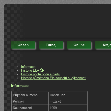
Obsah
Turnaj
Online
Kraj
Informace
Historie ELA ČR
Historie počtu bodů a partií
Historie půměrného Ela soupeřů a výkonnosti
Informace
Příjmení a jméno
Honek Jan
Pohlaví
mužské
Rok narození
1959