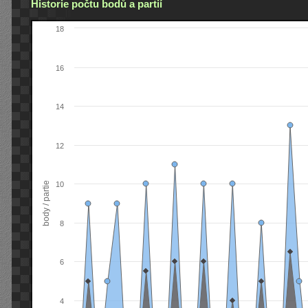
Historie počtu bodů a partií
18
16
14
12
body / partie
10
8
6
4