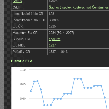
Status
aktivní
Oddíl
Šachový spolek Kostelec nad Černými le
Identifikační číslo ČR
628
Identifikační číslo FIDE
308889
Elo ČR
1925
Maximum Ela ČR
2084 (30. 4. 2007)
Budoucí Elo
spočítat
Elo FIDE
1927
Pořadí v ČR
1637. – 1644.
Historie ELA
2100
2075
2050