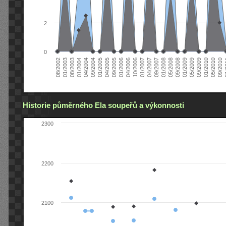
2
0
04/2006
05/2008
09/2004
05/2010
10/2006
08/2002
09/2008
01/2005
09/2010
01/2007
01/2003
01/2009
04/2005
01
04/2007
08/2003
05/2009
09/2005
09/2007
01/2004
09/2009
01/2006
01/2008
04/2004
01/2010
Historie půměrného Ela soupeřů a výkonnosti
2300
2200
2100