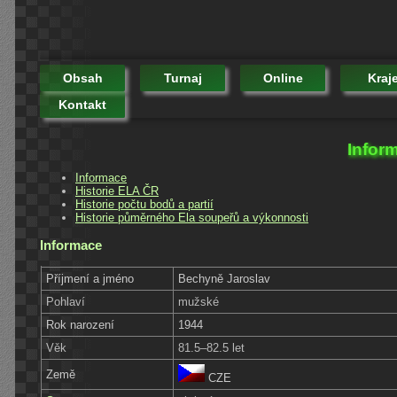
Obsah
Turnaj
Online
Kraj
Kontakt
Infor
Informace
Historie ELA ČR
Historie počtu bodů a partií
Historie půměrného Ela soupeřů a výkonnosti
Informace
Příjmení a jméno
Bechyně Jaroslav
Pohlaví
mužské
Rok narození
1944
Věk
81.5–82.5 let
Země
CZE