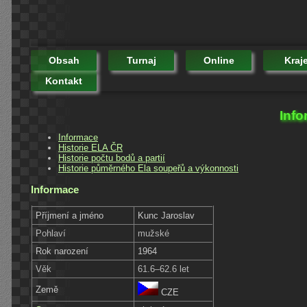
Obsah
Turnaj
Online
Kraj
Kontakt
Info
Informace
Historie ELA ČR
Historie počtu bodů a partií
Historie půměrného Ela soupeřů a výkonnosti
Informace
Příjmení a jméno
Kunc Jaroslav
Pohlaví
mužské
Rok narození
1964
Věk
61.6–62.6 let
Země
CZE