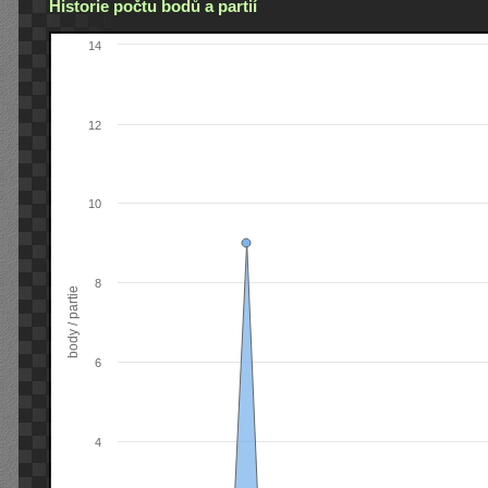
Historie počtu bodů a partií
14
12
10
8
body / partie
6
4