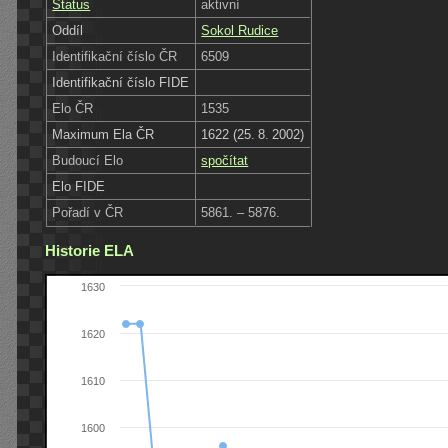
Status
aktivní
Oddíl
Sokol Rudice
Identifikační číslo ČR
6509
Identifikační číslo FIDE
Elo ČR
1535
Maximum Ela ČR
1622 (25. 8. 2002)
Budoucí Elo
spočítat
Elo FIDE
Pořadí v ČR
5861. – 5876.
Historie ELA
1630
1620
1610
1600