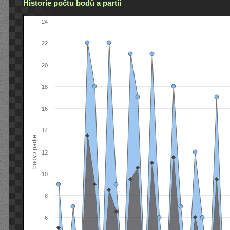
Historie počtu bodů a partií
24
22
20
18
16
14
body / partie
12
10
8
6