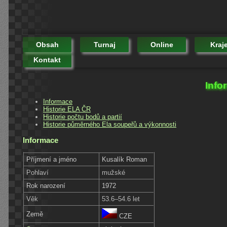
Obsah
Turnaj
Online
Kraj
Kontakt
Info
Informace
Historie ELA ČR
Historie počtu bodů a partií
Historie půměrného Ela soupeřů a výkonnosti
Informace
Příjmení a jméno
Kusalík Roman
Pohlaví
mužské
Rok narození
1972
Věk
53.6–54.6 let
Země
CZE