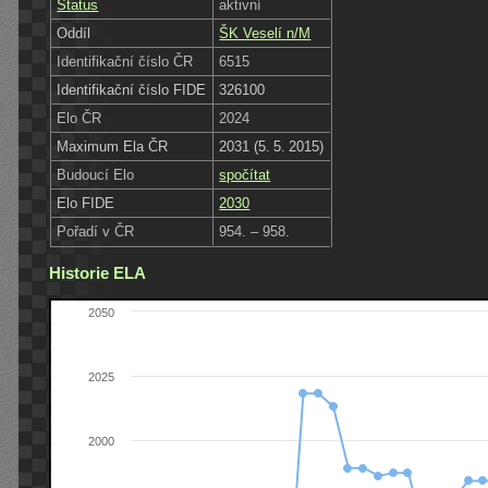
Status
aktivní
Oddíl
ŠK Veselí n/M
Identifikační číslo ČR
6515
Identifikační číslo FIDE
326100
Elo ČR
2024
Maximum Ela ČR
2031 (5. 5. 2015)
Budoucí Elo
spočítat
Elo FIDE
2030
Pořadí v ČR
954. – 958.
Historie ELA
2050
2025
2000