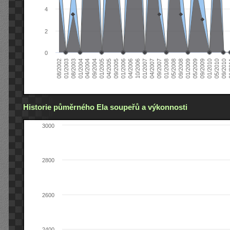
4
2
0
04/2006
05/2008
09/2004
05/2010
10/2006
08/2002
09/2008
01/2005
09/2010
01/2007
01/2003
01/2009
04/2005
01
04/2007
08/2003
05/2009
09/2005
09/2007
01/2004
09/2009
01/2006
01/2008
04/2004
01/2010
Historie půměrného Ela soupeřů a výkonnosti
3000
2800
2600
2400