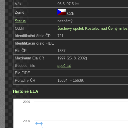
Věk
96.5–97.5 let
Země
CZE
Status
neznámý
Oddíl
Šachový spolek Kostelec nad Černými le
Identifikační číslo ČR
721
Identifikační číslo FIDE
Elo ČR
1887
Maximum Ela ČR
1997 (25. 8. 2002)
Budoucí Elo
spočítat
Elo FIDE
Pořadí v ČR
15634. – 15639.
Historie ELA
2020
2000