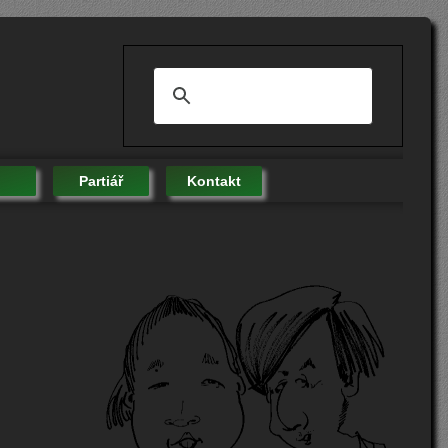
Partiář
Kontakt