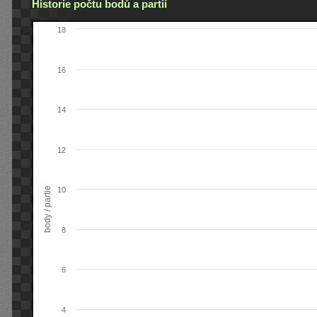
Historie počtu bodů a partií
18
16
14
12
body / partie
10
8
6
4