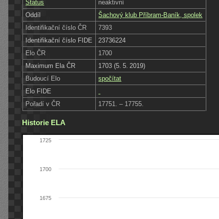
Status
neaktivní
Oddíl
Šachový klub Příbram-Baník, spolek
Identifikační číslo ČR
7393
Identifikační číslo FIDE
23736224
Elo ČR
1700
Maximum Ela ČR
1703 (5. 5. 2019)
Budoucí Elo
spočítat
Elo FIDE
Pořadí v ČR
17751. – 17755.
Historie ELA
1725
1700
1675