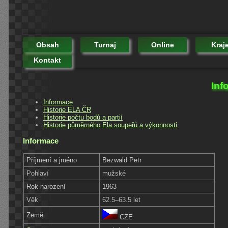
Obsah
Turnaj
Online
Kraj
Kontakt
Inf
Informace
Historie ELA ČR
Historie počtu bodů a partií
Historie půměrného Ela soupeřů a výkonnosti
Informace
Příjmení a jméno
Bezwald Petr
Pohlaví
mužské
Rok narození
1963
Věk
62.5–63.5 let
Země
CZE