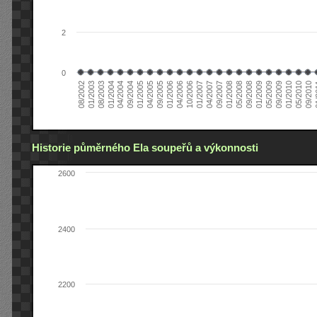
2
0
04/2006
05/2008
09/2004
05/2010
10/2006
08/2002
09/2008
01/2005
09/2010
01/2007
01/2003
01/2009
04/2005
01
04/2007
08/2003
05/2009
09/2005
09/2007
01/2004
09/2009
01/2006
01/2008
04/2004
01/2010
Historie půměrného Ela soupeřů a výkonnosti
2600
2400
2200