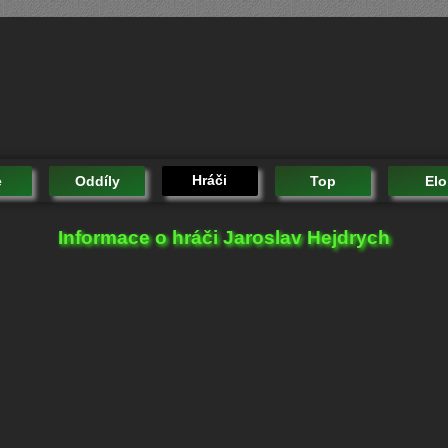
Hráči
e
Oddíly
Top
Elo
Informace o hráči Jaroslav Hejdrych