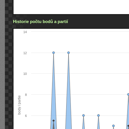
Historie počtu bodů a partií
14
12
10
8
body / partie
6