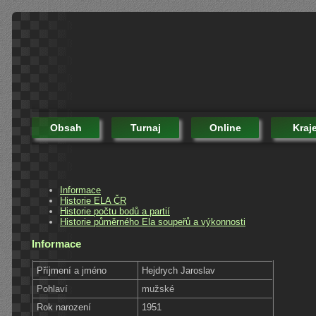
Obsah
Turnaj
Online
Kraj
Informace
Historie ELA ČR
Historie počtu bodů a partií
Historie půměrného Ela soupeřů a výkonnosti
Informace
Příjmení a jméno
Hejdrych Jaroslav
Pohlaví
mužské
Rok narození
1951