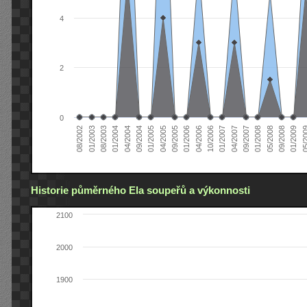
4
2
0
04/2005
04/2004
01/2003
01/2009
01/2008
01/2007
01/2006
01/2005
01/2004
08/2002
09/2008
09/2007
10/2006
09/2005
09/2004
08/2003
05/2
05/2008
04/2007
04/2006
Historie půměrného Ela soupeřů a výkonnosti
2100
2000
1900