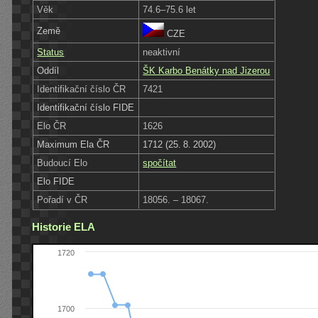
Věk
74.6–75.6 let
Země
CZE
Status
neaktivní
Oddíl
ŠK Karbo Benátky nad Jizerou
Identifikační číslo ČR
7421
Identifikační číslo FIDE
Elo ČR
1626
Maximum Ela ČR
1712 (25. 8. 2002)
Budoucí Elo
spočítat
Elo FIDE
Pořadí v ČR
18056. – 18067.
Historie ELA
1720
1700