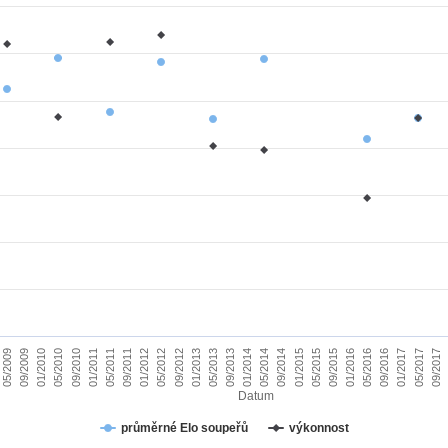
01/2010
09/2015
09/2011
05/2017
05/2013
05/2009
01/2015
01/2011
09/2016
09/2012
05/2014
05/2010
01/2016
01/2012
09/2017
09/2013
09/2009
05/2015
05/2011
01/2017
01/2013
09/2014
09/2010
05/2016
05/2012
01/2014
Datum
průměrné Elo soupeřů
výkonnost