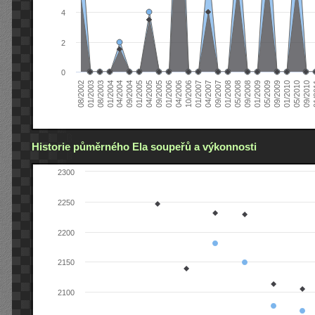
4
2
0
04/2006
05/2008
09/2004
05/2010
10/2006
08/2002
09/2008
01/2005
09/2010
01/2007
01/2003
01/2009
04/2005
01
04/2007
08/2003
05/2009
09/2005
09/2007
01/2004
09/2009
01/2006
01/2008
04/2004
01/2010
Historie půměrného Ela soupeřů a výkonnosti
2300
2250
2200
2150
2100