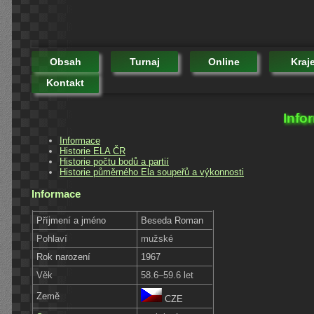
Obsah
Turnaj
Online
Kraj
Kontakt
Info
Informace
Historie ELA ČR
Historie počtu bodů a partií
Historie půměrného Ela soupeřů a výkonnosti
Informace
Příjmení a jméno
Beseda Roman
Pohlaví
mužské
Rok narození
1967
Věk
58.6–59.6 let
Země
CZE