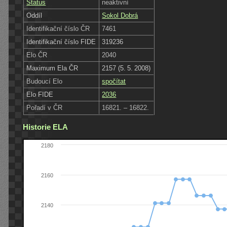
Status
neaktivní
Oddíl
Sokol Dobrá
Identifikační číslo ČR
7461
Identifikační číslo FIDE
319236
Elo ČR
2040
Maximum Ela ČR
2157 (5. 5. 2008)
Budoucí Elo
spočítat
Elo FIDE
2036
Pořadí v ČR
16821. – 16822.
Historie ELA
2180
2160
2140