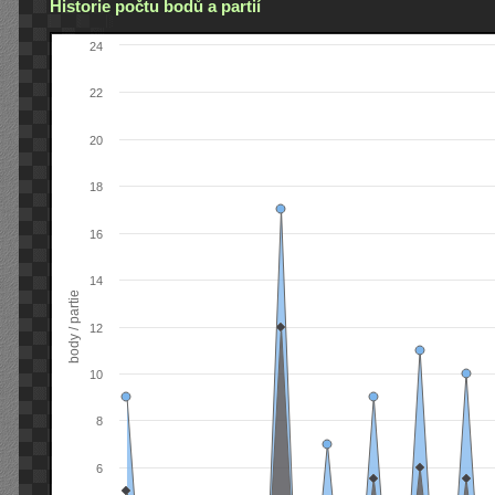
Historie počtu bodů a partií
24
22
20
18
16
14
body / partie
12
10
8
6