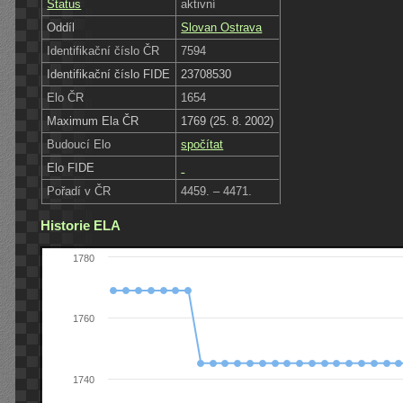
Status
aktivní
Oddíl
Slovan Ostrava
Identifikační číslo ČR
7594
Identifikační číslo FIDE
23708530
Elo ČR
1654
Maximum Ela ČR
1769 (25. 8. 2002)
Budoucí Elo
spočítat
Elo FIDE
Pořadí v ČR
4459. – 4471.
Historie ELA
1780
1760
1740