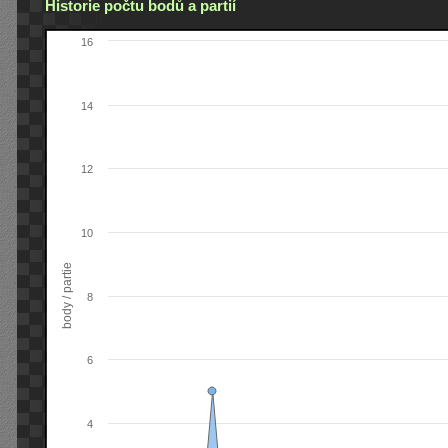
Historie počtu bodů a partií
16
14
12
10
body / partie
8
6
4