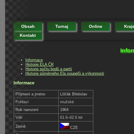
Obsah
Turnaj
Online
Kraj
Kontakt
Infor
Informace
Historie ELA ČR
Historie počtu bodů a partií
Historie půměrného Ela soupeřů a výkonnosti
Informace
Příjmení a jméno
Lišťák Břetislav
Pohlaví
mužské
Rok narození
1964
Věk
61.6–62.6 let
Země
CZE