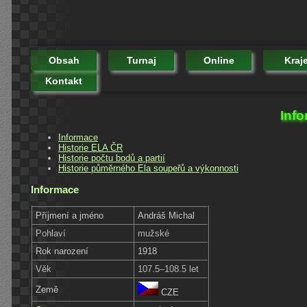
Obsah
Turnaj
Online
Kraj
Kontakt
Info
Informace
Historie ELA ČR
Historie počtu bodů a partií
Historie půměrného Ela soupeřů a výkonnosti
Informace
Příjmení a jméno
Andráš Michal
Pohlaví
mužské
Rok narození
1918
Věk
107.5–108.5 let
Země
CZE