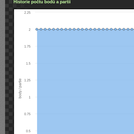
Historie počtu bodů a partií
2.25
2
1.75
1.5
body / partie
1.25
1
0.75
0.5