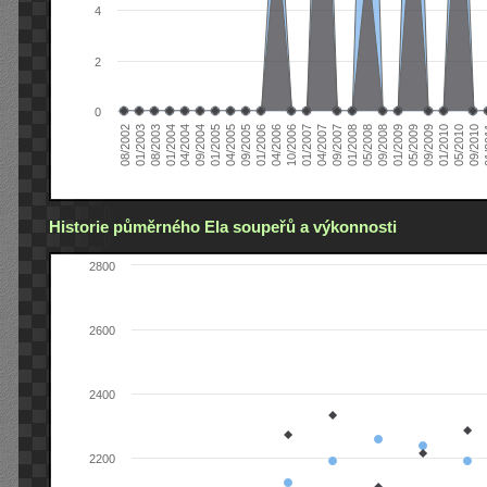
4
2
0
04/2006
05/2008
09/2004
05/2010
10/2006
08/2002
09/2008
01/2005
09/2010
01/2007
01/2003
01/2009
04/2005
01
04/2007
08/2003
05/2009
09/2005
09/2007
01/2004
09/2009
01/2006
01/2008
04/2004
01/2010
Historie půměrného Ela soupeřů a výkonnosti
2800
2600
2400
2200