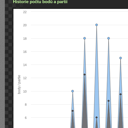
Historie počtu bodů a partií
22
20
18
16
14
body / partie
12
10
8
6