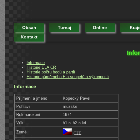
Obsah
Turnaj
Online
Kraj
Kontakt
Info
Informace
Historie ELA ČR
Historie počtu bodů a partií
Historie půměrného Ela soupeřů a výkonnosti
Informace
Příjmení a jméno
Kopecký Pavel
Pohlaví
mužské
Rok narození
1974
Věk
51.5–52.5 let
Země
CZE