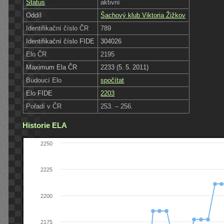
Status
aktivní
Oddíl
Šachový klub Viktoria Žižkov
Identifikační číslo ČR
789
Identifikační číslo FIDE
304026
Elo ČR
2195
Maximum Ela ČR
2233 (5. 5. 2011)
Budoucí Elo
spočítat
Elo FIDE
2203
Pořadí v ČR
253. – 256.
Historie ELA
2250
2225
2200
2175