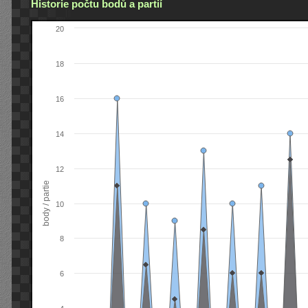
Historie počtu bodů a partií
20
18
16
14
12
body / partie
10
8
6