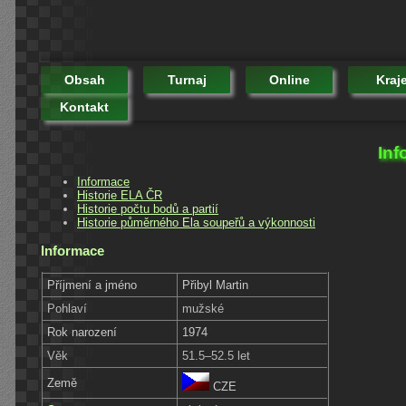
Obsah
Turnaj
Online
Kraj
Kontakt
Inf
Informace
Historie ELA ČR
Historie počtu bodů a partií
Historie půměrného Ela soupeřů a výkonnosti
Informace
Příjmení a jméno
Přibyl Martin
Pohlaví
mužské
Rok narození
1974
Věk
51.5–52.5 let
Země
CZE