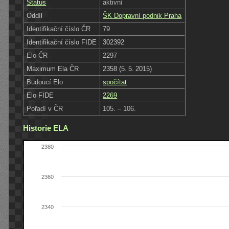
Status
aktivní
Oddíl
ŠK Dopravní podnik Praha
Identifikační číslo ČR
79
Identifikační číslo FIDE
302392
Elo ČR
2297
Maximum Ela ČR
2358 (5. 5. 2015)
Budoucí Elo
spočítat
Elo FIDE
2269
Pořadí v ČR
105. – 106.
Historie ELA
2380
2360
2340