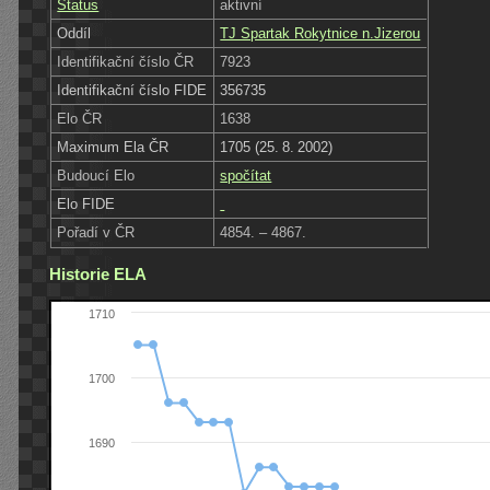
Status
aktivní
Oddíl
TJ Spartak Rokytnice n.Jizerou
Identifikační číslo ČR
7923
Identifikační číslo FIDE
356735
Elo ČR
1638
Maximum Ela ČR
1705 (25. 8. 2002)
Budoucí Elo
spočítat
Elo FIDE
Pořadí v ČR
4854. – 4867.
Historie ELA
1710
1700
1690