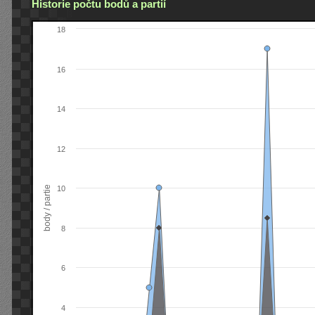
Historie počtu bodů a partií
18
16
14
12
body / partie
10
8
6
4