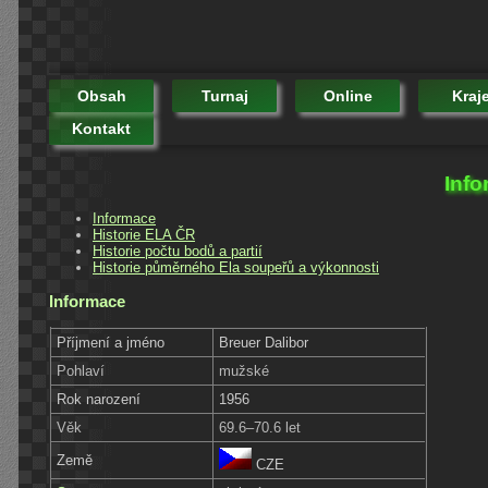
Obsah
Turnaj
Online
Kraj
Kontakt
Info
Informace
Historie ELA ČR
Historie počtu bodů a partií
Historie půměrného Ela soupeřů a výkonnosti
Informace
Příjmení a jméno
Breuer Dalibor
Pohlaví
mužské
Rok narození
1956
Věk
69.6–70.6 let
Země
CZE