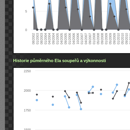
5
0
04/2006
05/2008
09/2004
05/2010
10/2006
08/2002
09/2008
01/2005
09/2010
01/2007
01/2003
01/2009
04/2005
01
04/2007
08/2003
05/2009
09/2005
09/2007
01/2004
09/2009
01/2006
01/2008
04/2004
01/2010
Historie půměrného Ela soupeřů a výkonnosti
2250
2000
1750
1500