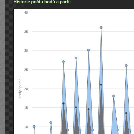
Historie počtu bodů a partií
40
35
30
25
body / partie
20
15
10