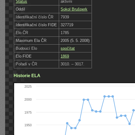
Status
aktivní
Oddíl
Sokol Brušperk
Identifikační číslo ČR
7939
Identifikační číslo FIDE
327719
Elo ČR
1785
Maximum Ela ČR
2005 (5. 5. 2008)
Budoucí Elo
spočítat
Elo FIDE
1869
Pořadí v ČR
3010. – 3017.
Historie ELA
2025
2000
1975
1950