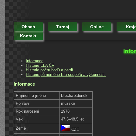
Obsah
Turnaj
Online
Kraj
Kontakt
Info
Informace
Historie ELA ČR
Historie počtu bodů a partií
Historie půměrného Ela soupeřů a výkonnosti
Informace
Příjmení a jméno
Blecha Zdeněk
Pohlaví
mužské
Rok narození
1978
Věk
47.5–48.5 let
Země
CZE