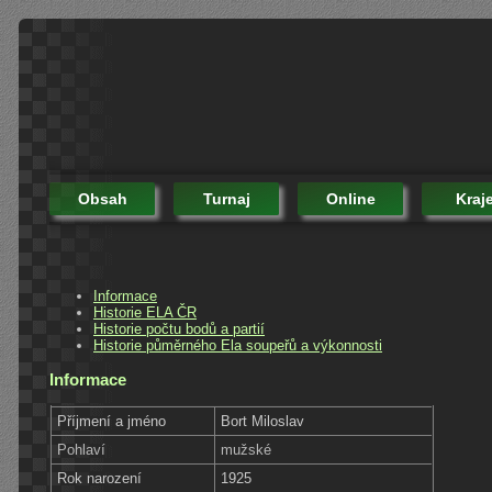
Obsah
Turnaj
Online
Kraj
Informace
Historie ELA ČR
Historie počtu bodů a partií
Historie půměrného Ela soupeřů a výkonnosti
Informace
Příjmení a jméno
Bort Miloslav
Pohlaví
mužské
Rok narození
1925