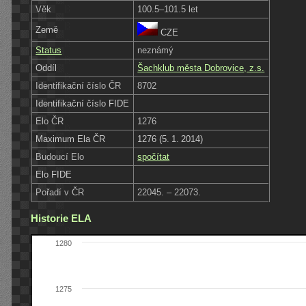
Věk
100.5–101.5 let
Země
CZE
Status
neznámý
Oddíl
Šachklub města Dobrovice, z.s.
Identifikační číslo ČR
8702
Identifikační číslo FIDE
Elo ČR
1276
Maximum Ela ČR
1276 (5. 1. 2014)
Budoucí Elo
spočítat
Elo FIDE
Pořadí v ČR
22045. – 22073.
Historie ELA
1280
1275