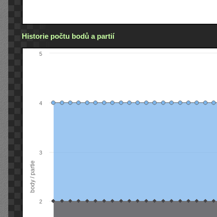
Historie počtu bodů a partií
5
4
3
body / partie
2