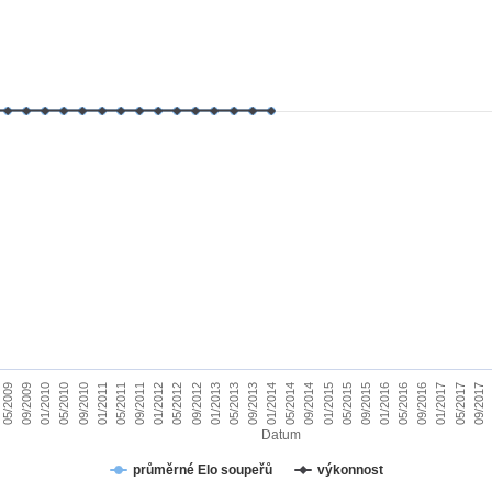
01/2010
09/2015
09/2011
05/2017
05/2013
05/2009
01/2015
01/2011
09/2016
09/2012
05/2014
05/2010
01/2016
01/2012
09/2017
09/2013
09/2009
05/2015
05/2011
01/2017
01/2013
09/2014
09/2010
05/2016
05/2012
01/2014
Datum
průměrné Elo soupeřů
výkonnost