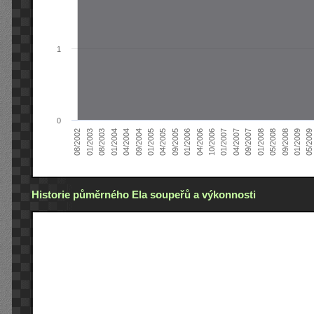
1
0
05/2008
01/2005
04/2007
01/2004
04/2006
08/2002
09/2008
04/2005
09/2007
04/2004
10/2006
01/2003
01/2009
09/2005
01/2008
09/2004
01/2007
08/2003
05/2009
01/2006
Historie půměrného Ela soupeřů a výkonnosti