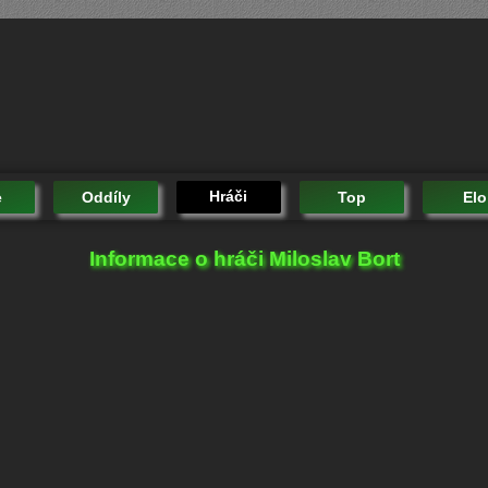
Hráči
e
Oddíly
Top
Elo
Informace o hráči Miloslav Bort