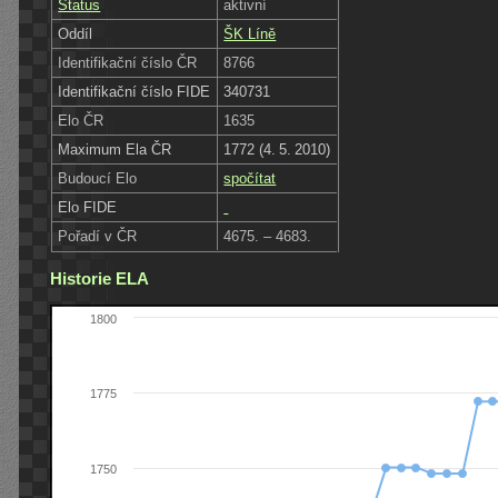
Status
aktivní
Oddíl
ŠK Líně
Identifikační číslo ČR
8766
Identifikační číslo FIDE
340731
Elo ČR
1635
Maximum Ela ČR
1772 (4. 5. 2010)
Budoucí Elo
spočítat
Elo FIDE
Pořadí v ČR
4675. – 4683.
Historie ELA
1800
1775
1750