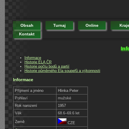
Obsah
Turnaj
Online
Kraj
Kontakt
Inf
Informace
Historie ELA ČR
Historie počtu bodů a partií
Historie půměrného Ela soupeřů a výkonnosti
Informace
Příjmení a jméno
Hlinka Peter
Pohlaví
mužské
Rok narození
1957
Věk
68.6–69.6 let
Země
CZE