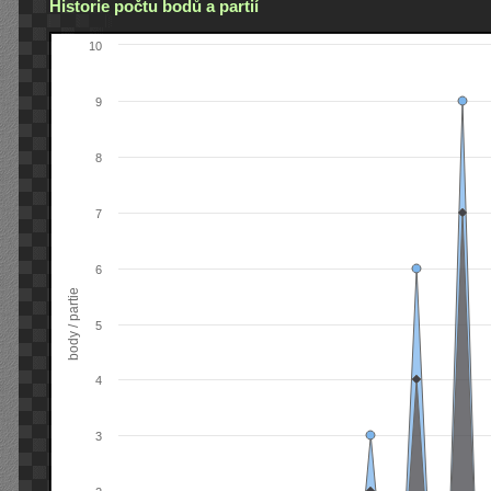
Historie počtu bodů a partií
10
9
8
7
6
body / partie
5
4
3