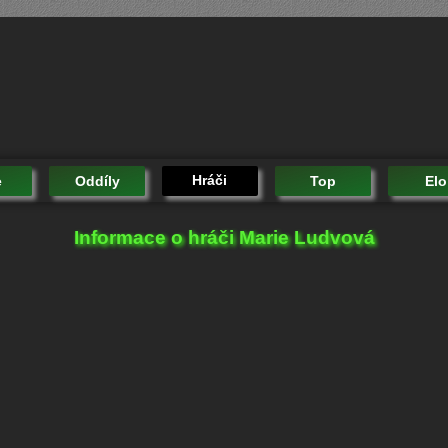
Hráči
e
Oddíly
Top
Elo
Informace o hráči Marie Ludvová