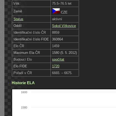
Věk
75.5–76.5 let
Země
CZE
Status
aktivní
Oddíl
Sokol Vítkovice
Identifikační číslo ČR
8859
Identifikační číslo FIDE
360864
Elo ČR
1459
Maximum Ela ČR
1580 (5. 5. 2012)
Budoucí Elo
spočítat
Elo FIDE
1720
Pořadí v ČR
6665. – 6675.
Historie ELA
1600
1580