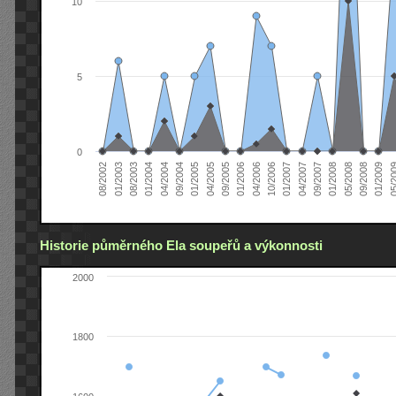
10
5
0
04/2005
04/2004
01/2003
01/2009
01/2008
01/2007
01/2006
01/2005
01/2004
08/2002
09/2008
09/2007
10/2006
09/2005
09/2004
08/2003
05/2
05/2008
04/2007
04/2006
Historie půměrného Ela soupeřů a výkonnosti
2000
1800