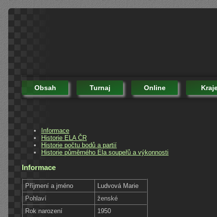
Obsah
Turnaj
Online
Kraj
Informace
Historie ELA ČR
Historie počtu bodů a partií
Historie půměrného Ela soupeřů a výkonnosti
Informace
Příjmení a jméno
Ludvová Marie
Pohlaví
ženské
Rok narození
1950