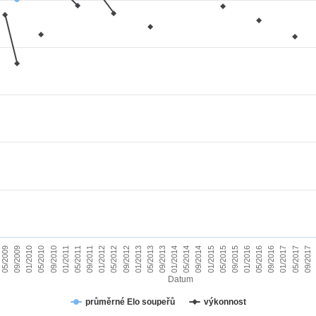
01/2010
09/2015
09/2011
05/2017
05/2013
05/2009
01/2015
01/2011
09/2016
09/2012
05/2014
05/2010
01/2016
01/2012
09/2017
09/2013
09/2009
05/2015
05/2011
01/2017
01/2013
09/2014
09/2010
05/2016
05/2012
01/2014
Datum
průměrné Elo soupeřů
výkonnost