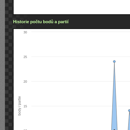
Historie počtu bodů a partií
30
25
20
body / partie
15