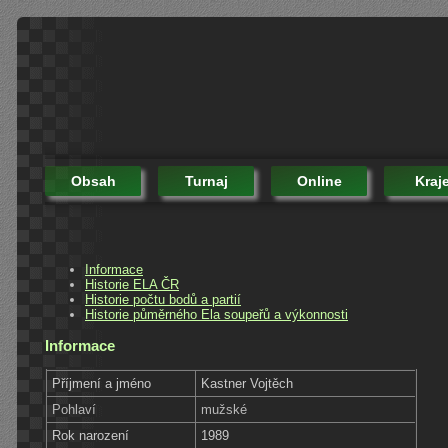
Obsah
Turnaj
Online
Kraj
Informace
Historie ELA ČR
Historie počtu bodů a partií
Historie půměrného Ela soupeřů a výkonnosti
Informace
Příjmení a jméno
Kastner Vojtěch
Pohlaví
mužské
Rok narození
1989