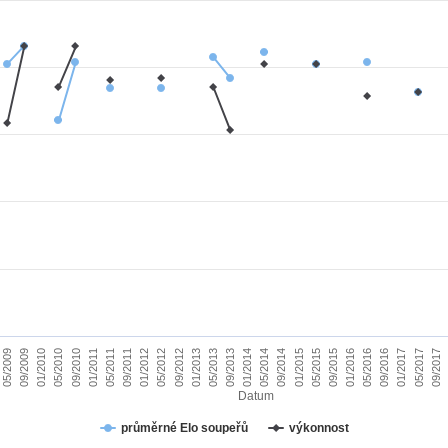
01/2010
09/2015
09/2011
05/2017
05/2013
05/2009
01/2015
01/2011
09/2016
09/2012
05/2014
05/2010
01/2016
01/2012
09/2017
09/2013
09/2009
05/2015
05/2011
01/2017
01/2013
09/2014
09/2010
05/2016
05/2012
01/2014
Datum
průměrné Elo soupeřů
výkonnost