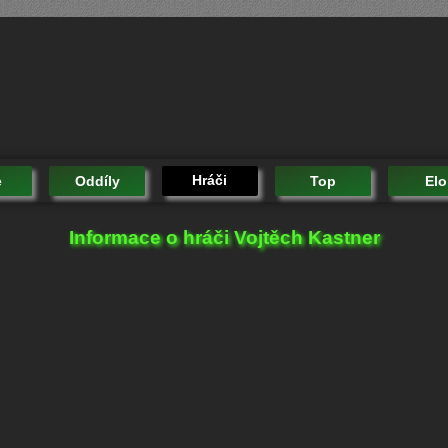
Hráči
e
Oddíly
Top
Elo
Informace o hráči Vojtěch Kastner