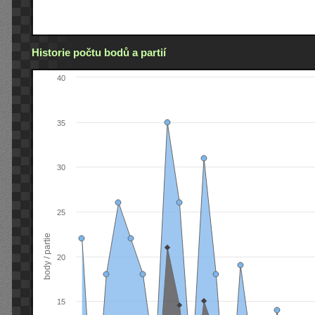
Historie počtu bodů a partií
40
35
30
25
body / partie
20
15