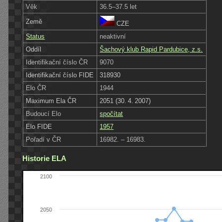
Věk
36.5–37.5 let
Země
CZE
Status
neaktivní
Oddíl
Šachový klub Rapid Pardubice, z.s.
Identifikační číslo ČR
9070
Identifikační číslo FIDE
318930
Elo ČR
1944
Maximum Ela ČR
2051 (30. 4. 2007)
Budoucí Elo
spočítat
Elo FIDE
1957
Pořadí v ČR
16982. – 16983.
Historie ELA
2100
2050