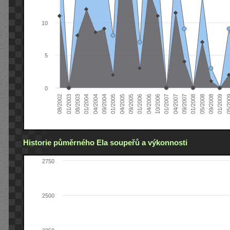
10
5
0
04/2005
04/2004
01/2003
01/2009
01/2008
01/2007
01/2006
01/2005
01/2004
08/2002
09/2008
09/2007
10/2006
09/2005
09/2004
08/2003
05/2
05/2008
04/2007
04/2006
Historie půměrného Ela soupeřů a výkonnosti
2750
2500