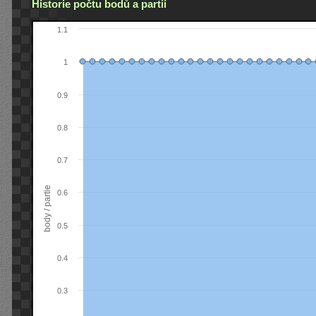
Historie počtu bodů a partií
1.1
1
0.9
0.8
0.7
body / partie
0.6
0.5
0.4
0.3