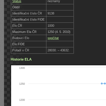
Status
neznámý
Oddíl
Identifikační číslo ČR
9138
Identifikační číslo FIDE
Elo ČR
1000
Maximum Ela ČR
1250 (4. 5. 2010)
Budoucí Elo
spočítat
Elo FIDE
Pořadí v ČR
28030. – 43632.
Historie ELA
1300
1250
1200