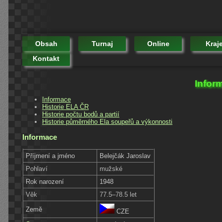
Obsah
Turnaj
Online
Kraj
Kontakt
Infor
Informace
Historie ELA ČR
Historie počtu bodů a partií
Historie půměrného Ela soupeřů a výkonnosti
Informace
Příjmení a jméno
Belejčák Jaroslav
Pohlaví
mužské
Rok narození
1948
Věk
77.5–78.5 let
Země
CZE