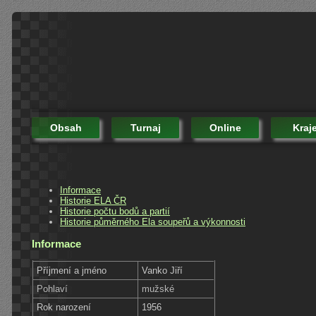
Obsah
Turnaj
Online
Kraj
Informace
Historie ELA ČR
Historie počtu bodů a partií
Historie půměrného Ela soupeřů a výkonnosti
Informace
Příjmení a jméno
Vanko Jiří
Pohlaví
mužské
Rok narození
1956