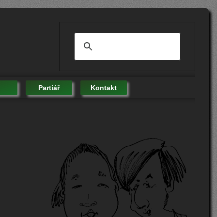
Partiář
Kontakt