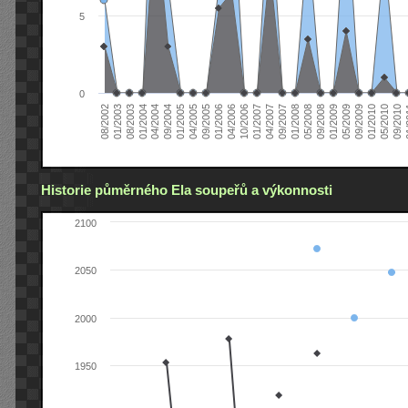
5
0
04/2006
05/2008
09/2004
05/2010
10/2006
08/2002
09/2008
01/2005
09/2010
01/2007
01/2003
01/2009
04/2005
01
04/2007
08/2003
05/2009
09/2005
09/2007
01/2004
09/2009
01/2006
01/2008
04/2004
01/2010
Historie půměrného Ela soupeřů a výkonnosti
2100
2050
2000
1950