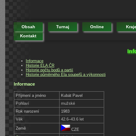
Obsah
Turnaj
Online
Kraj
Kontakt
Inf
Informace
Historie ELA ČR
Historie počtu bodů a partií
Historie půměrného Ela soupeřů a výkonnosti
Informace
Příjmení a jméno
Kubát Pavel
Pohlaví
mužské
Rok narození
1983
Věk
42.6–43.6 let
Země
CZE