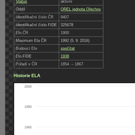
Status
aktivní
Oddíl
OREL jednota Ořechov
Identifikační číslo ČR
9407
Identifikační číslo FIDE
325678
Elo ČR
1900
Maximum Ela ČR
1992 (5. 9. 2016)
Budoucí Elo
spočítat
Elo FIDE
1938
Pořadí v ČR
1854. – 1867.
Historie ELA
2000
1980
1960