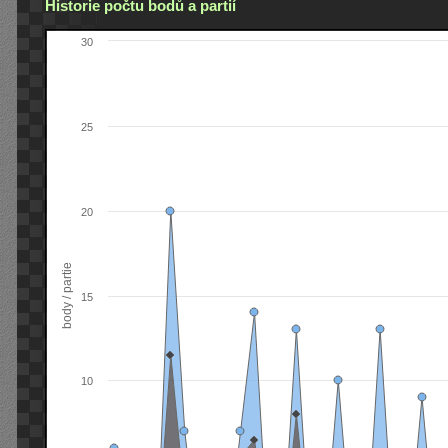
Historie počtu bodů a partií
30
25
20
body / partie
15
10