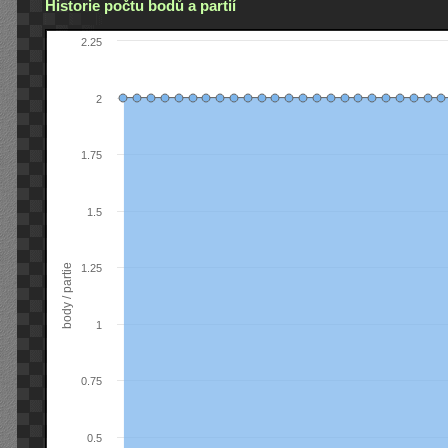
Historie počtu bodů a partií
2.25
2
1.75
1.5
body / partie
1.25
1
0.75
0.5