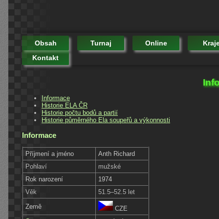
Obsah
Turnaj
Online
Kraj
Kontakt
Inf
Informace
Historie ELA ČR
Historie počtu bodů a partií
Historie půměrného Ela soupeřů a výkonnosti
Informace
Příjmení a jméno
Anth Richard
Pohlaví
mužské
Rok narození
1974
Věk
51.5–52.5 let
Země
CZE