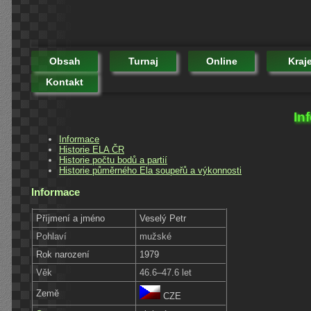
Obsah
Turnaj
Online
Kraj
Kontakt
In
Informace
Historie ELA ČR
Historie počtu bodů a partií
Historie půměrného Ela soupeřů a výkonnosti
Informace
Příjmení a jméno
Veselý Petr
Pohlaví
mužské
Rok narození
1979
Věk
46.6–47.6 let
Země
CZE