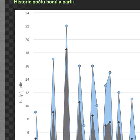
Historie počtu bodů a partií
24
22
20
18
16
14
body / partie
12
10
8
6