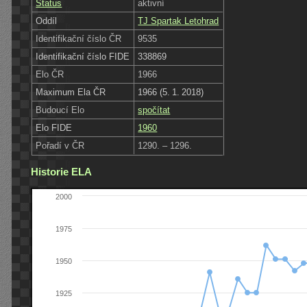
Status
aktivní
Oddíl
TJ Spartak Letohrad
Identifikační číslo ČR
9535
Identifikační číslo FIDE
338869
Elo ČR
1966
Maximum Ela ČR
1966 (5. 1. 2018)
Budoucí Elo
spočítat
Elo FIDE
1960
Pořadí v ČR
1290. – 1296.
Historie ELA
2000
1975
1950
1925