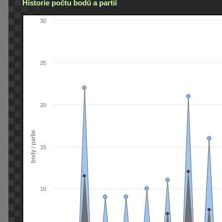
Historie počtu bodů a partií
30
25
20
body / partie
15
10