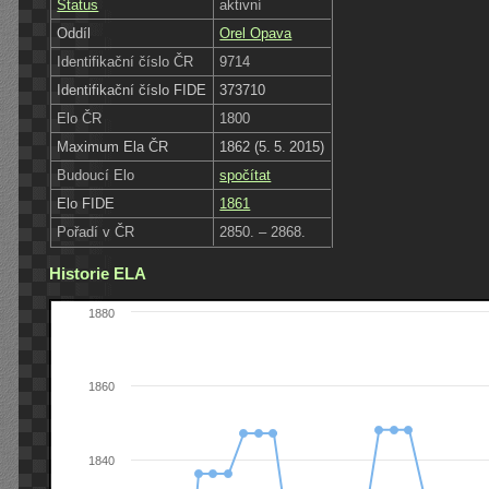
Status
aktivní
Oddíl
Orel Opava
Identifikační číslo ČR
9714
Identifikační číslo FIDE
373710
Elo ČR
1800
Maximum Ela ČR
1862 (5. 5. 2015)
Budoucí Elo
spočítat
Elo FIDE
1861
Pořadí v ČR
2850. – 2868.
Historie ELA
1880
1860
1840