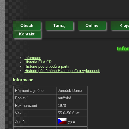
Obsah
Turnaj
Online
Kraj
Kontakt
Info
Informace
Historie ELA ČR
Historie počtu bodů a partií
Historie půměrného Ela soupeřů a výkonnosti
Informace
Příjmení a jméno
Jureček Daniel
Pohlaví
mužské
Rok narození
1970
Věk
55.6–56.6 let
Země
CZE