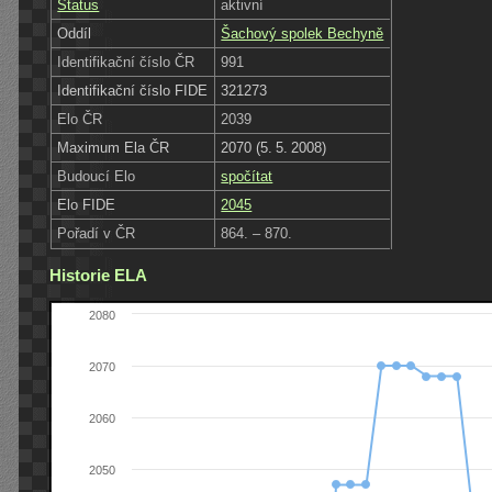
Status
aktivní
Oddíl
Šachový spolek Bechyně
Identifikační číslo ČR
991
Identifikační číslo FIDE
321273
Elo ČR
2039
Maximum Ela ČR
2070 (5. 5. 2008)
Budoucí Elo
spočítat
Elo FIDE
2045
Pořadí v ČR
864. – 870.
Historie ELA
2080
2070
2060
2050