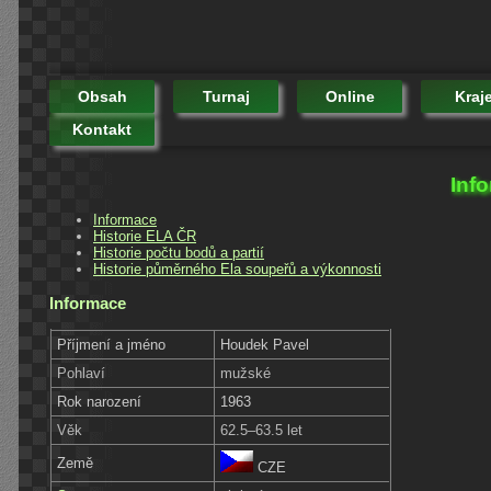
Obsah
Turnaj
Online
Kraj
Kontakt
Inf
Informace
Historie ELA ČR
Historie počtu bodů a partií
Historie půměrného Ela soupeřů a výkonnosti
Informace
Příjmení a jméno
Houdek Pavel
Pohlaví
mužské
Rok narození
1963
Věk
62.5–63.5 let
Země
CZE