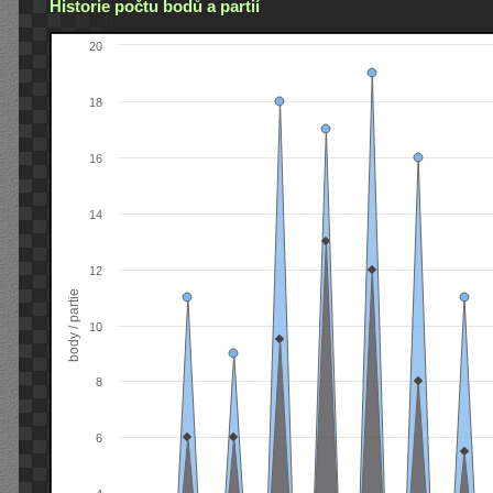
Historie počtu bodů a partií
20
18
16
14
12
body / partie
10
8
6