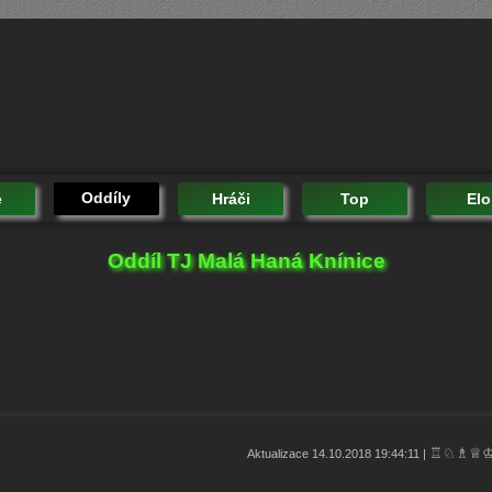
Oddíly
e
Hráči
Top
Elo
Oddíl TJ Malá Haná Knínice
♖♘♗♕
Aktualizace 14.10.2018 19:44:11 |