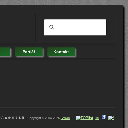
Partiář
Kontakt
♔♙♟♚♛♝♞♜
📧
| Copyright © 2004-2026
Safrad
|