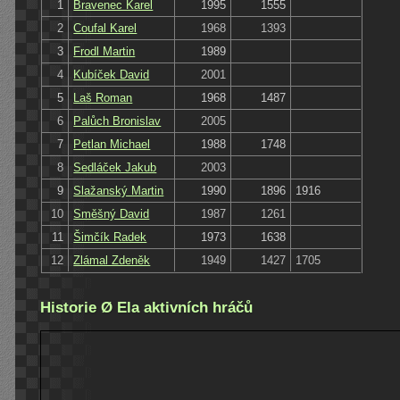
1
Bravenec Karel
1995
1555
2
Coufal Karel
1968
1393
3
Frodl Martin
1989
4
Kubíček David
2001
5
Laš Roman
1968
1487
6
Palůch Bronislav
2005
7
Petlan Michael
1988
1748
8
Sedláček Jakub
2003
9
Slažanský Martin
1990
1896
1916
10
Směšný David
1987
1261
11
Šimčík Radek
1973
1638
12
Zlámal Zdeněk
1949
1427
1705
Historie Ø Ela aktivních hráčů