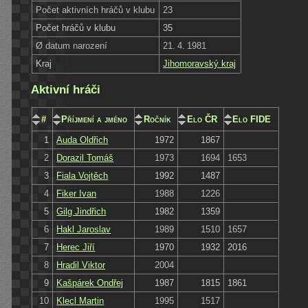
Počet aktivních hráčů v klubu
23
Počet hráčů v klubu
35
Ø datum narození
21. 4. 1981
Kraj
Jihomoravský kraj
Aktivní hráči
#
Příjmení a jméno
Ročník
Elo ČR
Elo FIDE
1
Auda Oldřich
1972
1867
2
Dorazil Tomáš
1973
1694
1653
3
Fiala Vojtěch
1992
1487
4
Fiker Ivan
1988
1226
5
Gilg Jindřich
1982
1359
6
Hakl Jaroslav
1989
1510
1657
7
Herec Jiří
1970
1932
2016
8
Hradil Viktor
2004
9
Kašpárek Ondřej
1987
1815
1861
10
Klecl Martin
1995
1517