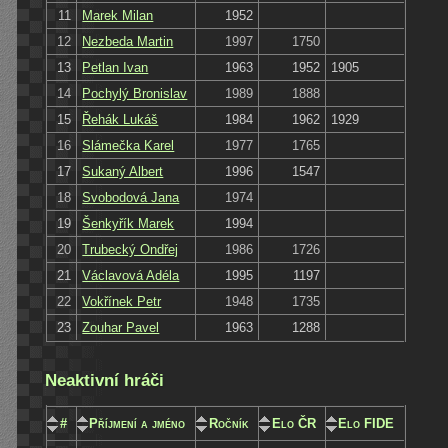
11
Marek Milan
1952
12
Nezbeda Martin
1997
1750
13
Petlan Ivan
1963
1952
1905
14
Pochylý Bronislav
1989
1888
15
Řehák Lukáš
1984
1962
1929
16
Slámečka Karel
1977
1765
17
Sukaný Albert
1996
1547
18
Svobodová Jana
1974
19
Šenkyřík Marek
1994
20
Trubecký Ondřej
1986
1726
21
Václavová Adéla
1995
1197
22
Vokřínek Petr
1948
1735
23
Zouhar Pavel
1963
1288
Neaktivní hráči
#
Příjmení a jméno
Ročník
Elo ČR
Elo FIDE