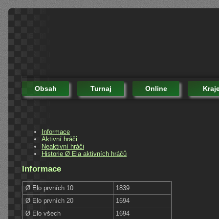
Obsah
Turnaj
Online
Kraj
Informace
Aktivní hráči
Neaktivní hráči
Historie Ø Ela aktivních hráčů
Informace
Ø Elo prvních 10
1839
Ø Elo prvních 20
1694
Ø Elo všech
1694