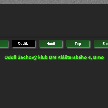
Oddíly
e
Hráči
Top
Elo
Oddíl Šachový klub DM Klášterského 4, Brno