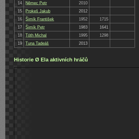
14
Němec Petr
2010
15
Prokeš Jakub
2012
16
Šimík František
1952
1715
17
Šimík Petr
1983
1641
18
Tóth Michal
1995
1298
19
Tuna Tadeáš
2013
Historie Ø Ela aktivních hráčů