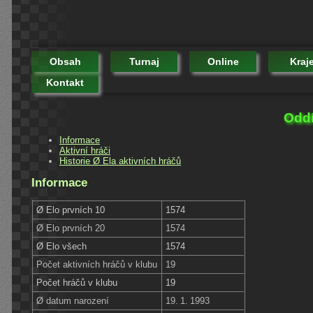
Obsah
Turnaj
Online
Kraj
Kontakt
Oddí
Informace
Aktivní hráči
Historie Ø Ela aktivních hráčů
Informace
Ø Elo prvních 10
1574
Ø Elo prvních 20
1574
Ø Elo všech
1574
Počet aktivních hráčů v klubu
19
Počet hráčů v klubu
19
Ø datum narození
19. 1. 1993