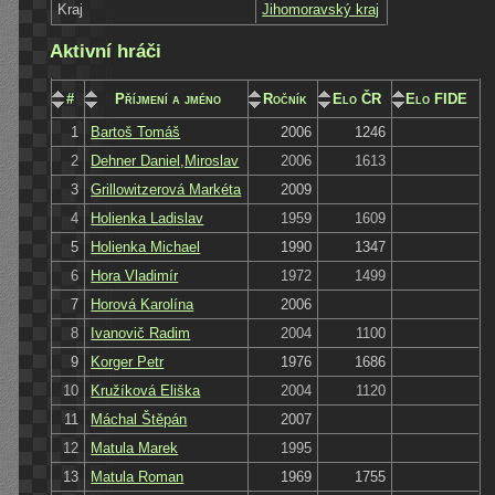
Kraj
Jihomoravský kraj
Aktivní hráči
#
Příjmení a jméno
Ročník
Elo ČR
Elo FIDE
1
Bartoš Tomáš
2006
1246
2
Dehner Daniel,Miroslav
2006
1613
3
Grillowitzerová Markéta
2009
4
Holienka Ladislav
1959
1609
5
Holienka Michael
1990
1347
6
Hora Vladimír
1972
1499
7
Horová Karolína
2006
8
Ivanovič Radim
2004
1100
9
Korger Petr
1976
1686
10
Kružíková Eliška
2004
1120
11
Máchal Štěpán
2007
12
Matula Marek
1995
13
Matula Roman
1969
1755