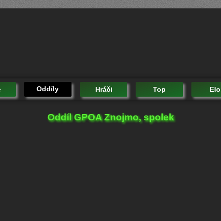
Oddíly
e
Hráči
Top
Elo
Oddíl GPOA Znojmo, spolek