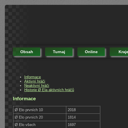
Obsah
Turnaj
Online
Kraj
Informace
Aktivní hráči
Neaktivní hráči
Historie Ø Ela aktivních hráčů
Informace
Ø Elo prvních 10
2018
Ø Elo prvních 20
1814
Ø Elo všech
1697