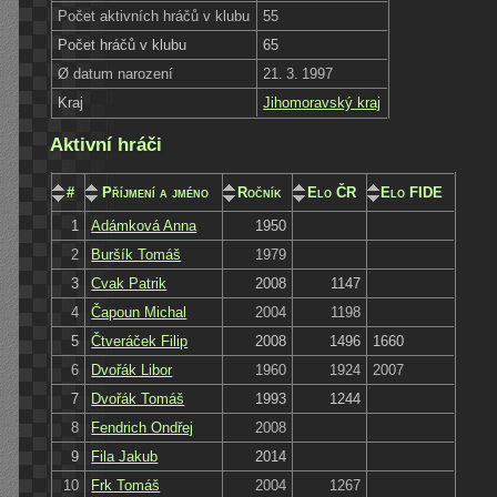
Počet aktivních hráčů v klubu
55
Počet hráčů v klubu
65
Ø datum narození
21. 3. 1997
Kraj
Jihomoravský kraj
Aktivní hráči
#
Příjmení a jméno
Ročník
Elo ČR
Elo FIDE
1
Adámková Anna
1950
2
Buršík Tomáš
1979
3
Cvak Patrik
2008
1147
4
Čapoun Michal
2004
1198
5
Čtveráček Filip
2008
1496
1660
6
Dvořák Libor
1960
1924
2007
7
Dvořák Tomáš
1993
1244
8
Fendrich Ondřej
2008
9
Fila Jakub
2014
10
Frk Tomáš
2004
1267