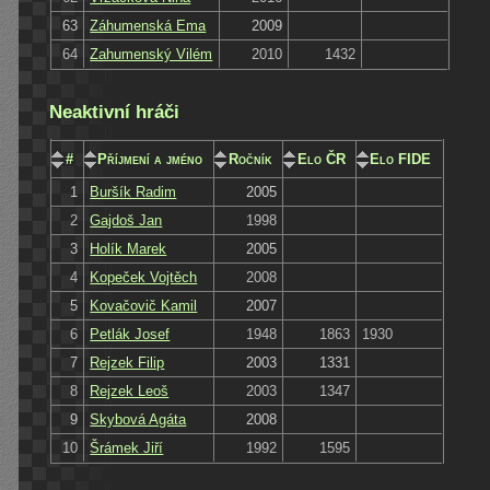
63
Záhumenská Ema
2009
64
Zahumenský Vilém
2010
1432
Neaktivní hráči
#
Příjmení a jméno
Ročník
Elo ČR
Elo FIDE
1
Buršík Radim
2005
2
Gajdoš Jan
1998
3
Holík Marek
2005
4
Kopeček Vojtěch
2008
5
Kovačovič Kamil
2007
6
Petlák Josef
1948
1863
1930
7
Rejzek Filip
2003
1331
8
Rejzek Leoš
2003
1347
9
Skybová Agáta
2008
10
Šrámek Jiří
1992
1595