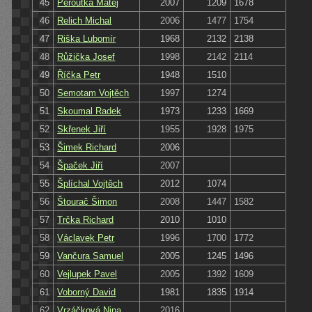
45
Peroutka Matěj
2007
1209
1678
46
Relich Michal
2006
1477
1754
47
Riška Lubomír
1968
2132
2138
48
Růžička Josef
1998
2142
2114
49
Říčka Petr
1948
1510
50
Semotam Vojtěch
1997
1274
51
Skoumal Radek
1973
1233
1669
52
Skřenek Jiří
1955
1928
1975
53
Šimek Richard
2006
54
Špaček Jiří
2007
55
Šplíchal Vojtěch
2012
1074
56
Štourač Šimon
2008
1447
1582
57
Trčka Richard
2010
1010
58
Václavek Petr
1996
1700
1772
59
Vančura Samuel
2005
1245
1496
60
Vejlupek Pavel
2005
1392
1609
61
Voborný David
1981
1835
1914
62
Vrzáčková Nina
2016