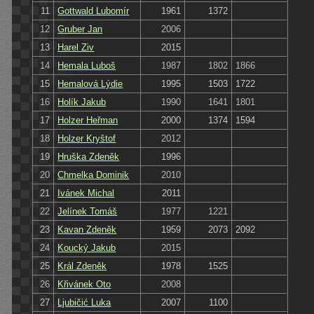
11
Gottwald Lubomír
1961
1372
12
Gruber Jan
2006
13
Harel Ziv
2015
14
Hemala Luboš
1987
1802
1866
15
Hemalová Lýdie
1995
1503
1722
16
Holík Jakub
1990
1641
1801
17
Holzer Heřman
2000
1374
1594
18
Holzer Kryštof
2012
19
Hruška Zdeněk
1996
20
Chmelka Dominik
2010
21
Ivánek Michal
2011
22
Jelínek Tomáš
1977
1221
23
Kavan Zdeněk
1959
2073
2092
24
Koucký Jakub
2015
25
Král Zdeněk
1978
1525
26
Křivánek Oto
2008
27
Ljubičić Luka
2007
1100