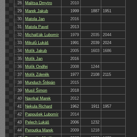
28
Malitsa Dmytro
2010
29
Marek Jakub
1999
1887
1951
30
Matola Jan
2016
31
Matola Pavel
2013
32
Michalčák Lubomír
1979
2035
2044
33
Mikulů Lukáš
1991
2039
2024
34
Molík Jakub
2005
1603
1686
35
Molík Jan
2016
36
Molík Ondřej
2008
1244
37
Molík Zdeněk
1977
2108
2115
38
Munduch Štěpán
2015
39
Musil Šimon
2018
40
Navrkal Marek
2012
41
Nekula Richard
1962
1911
1957
42
Papoušek Lubomír
2014
43
Pelech Lukáš
2006
1232
44
Peroutka Marek
2009
1218