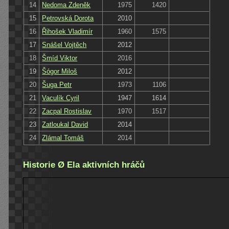
14
Nedoma Zdeněk
1975
1420
15
Petrovská Dorota
2010
16
Řihošek Vladimír
1960
1575
17
Snášel Vojtěch
2012
18
Šmíd Viktor
2016
19
Šógor Miloš
2012
20
Šuga Petr
1973
1106
21
Vaculík Cyril
1947
1614
22
Zacpal Rostislav
1970
1517
23
Zatloukal David
2014
24
Zlámal Tomáš
2014
Historie Ø Ela aktivních hráčů