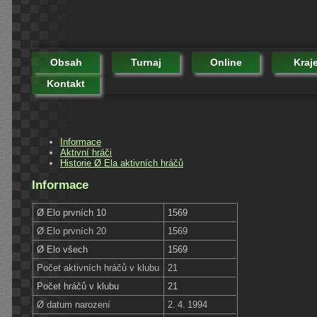
Obsah
Turnaj
Online
Kraj
Kontakt
Informace
Aktivní hráči
Historie Ø Ela aktivních hráčů
Informace
Ø Elo prvních 10
1569
Ø Elo prvních 20
1569
Ø Elo všech
1569
Počet aktivních hráčů v klubu
21
Počet hráčů v klubu
21
Ø datum narození
2. 4. 1994