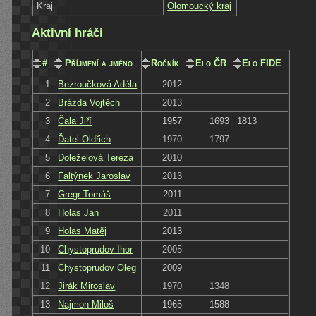
Kraj
Olomoucký kraj
Aktivní hráči
#
Příjmení a jméno
Ročník
Elo ČR
Elo FIDE
1
Bezroučková Adéla
2012
2
Brázda Vojtěch
2013
3
Čala Jiří
1957
1693
1813
4
Ďatel Oldřich
1970
1797
5
Doleželová Tereza
2010
6
Faltýnek Jaroslav
2013
7
Gregr Tomáš
2011
8
Holas Jan
2011
9
Holas Matěj
2013
10
Chystoprudov Ihor
2005
11
Chystoprudov Oleg
2009
12
Jirák Miroslav
1970
1348
13
Najmon Miloš
1965
1588