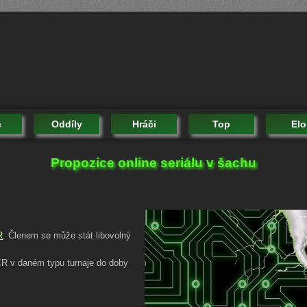
e
Oddíly
Hráči
Top
Elo
Propozice online seriálu v šachu
R
. Členem se může stát libovolný
 ČR v daném typu turnaje do doby