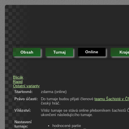
Online
Obsah
Turnaj
Kraj
Blicák
Rapid
Ostatní varianty
Startovné:
zdarma (online)
Právo účasti:
Do turnaje budou přijati členové
teamu Šachisté v Č
český hráč.
Vítězství:
Vítěz turnaje se stává online přeborníkem šachistů
ukončení následujícího turnaje.
Nastavení
hodnocené partie
turnaje: