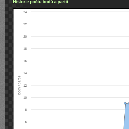
Historie počtu bodů a partií
24
22
20
18
16
14
body / partie
12
10
8
6