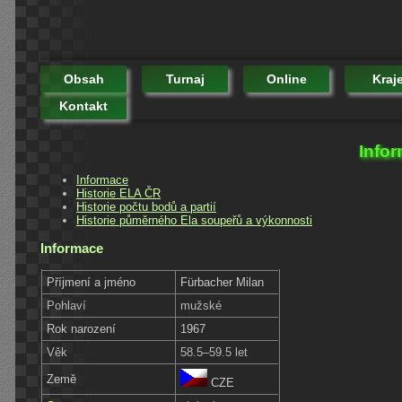
Obsah
Turnaj
Online
Kraj
Kontakt
Infor
Informace
Historie ELA ČR
Historie počtu bodů a partií
Historie půměrného Ela soupeřů a výkonnosti
Informace
Příjmení a jméno
Fürbacher Milan
Pohlaví
mužské
Rok narození
1967
Věk
58.5–59.5 let
Země
CZE