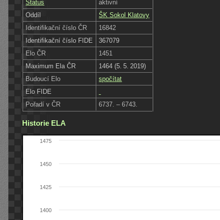
Status
aktivní
Oddíl
ŠK Sokol Klatovy
Identifikační číslo ČR
16842
Identifikační číslo FIDE
367079
Elo ČR
1451
Maximum Ela ČR
1464 (5. 5. 2019)
Budoucí Elo
spočítat
Elo FIDE
Pořadí v ČR
6737. – 6743.
Historie ELA
1475
1450
1425
1400