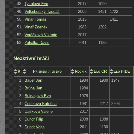
48
Tykalová Eva
2017
1090
49
Velkoborský Tadeáš
2008
1431
1722
50
Vlnař Tomáš
2015
1411
51
Vlnař Zdeněk
1983
1302
52
Voráčková Viktorie
2017
53
Zahálka David
2011
1135
Neaktivní hráči
#
Příjmení a jméno
Ročník
Elo ČR
Elo FIDE
1
Bauer Jan
1984
1900
1947
2
Brůha Jan
1984
3
Bukvajová Eva
1978
4
Čedíková Kateřina
1981
2217
2208
5
Dalíková Valerie
2017
6
Dundr Filip
2008
1088
7
Dundr Vojta
2011
1100