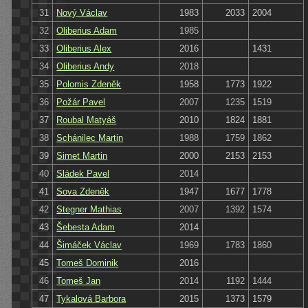
31
Nový Václav
1983
2033
2004
32
Oliberius Adam
1985
33
Oliberius Alex
2016
1431
34
Oliberius Andy
2018
35
Polomis Zdeněk
1958
1773
1922
36
Požár Pavel
2007
1235
1519
37
Roubal Matyáš
2010
1824
1881
38
Schánilec Martin
1988
1759
1862
39
Simet Martin
2000
2153
2153
40
Sládek Pavel
2014
41
Sova Zdeněk
1947
1677
1778
42
Stegner Mathias
2007
1392
1574
43
Šebesta Adam
2014
44
Šimáček Václav
1969
1783
1860
45
Tomeš Dominik
2016
46
Tomeš Jan
2014
1192
1444
47
Tykalová Barbora
2015
1373
1579