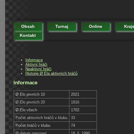
Obsah
Turnaj
Online
Kraj
Kontakt
Informace
Aktivní hráči
Neaktivní hráči
Historie Ø Ela aktivních hráčů
Informace
Ø Elo prvních 10
2021
Ø Elo prvních 20
1816
Ø Elo všech
1702
Počet aktivních hráčů v klubu
33
Počet hráčů v klubu
74
Ø datum narození
18. 5. 1999