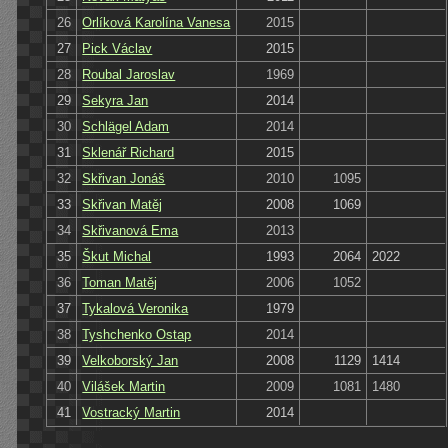
26
Orlíková Karolína Vanesa
2015
27
Pick Václav
2015
28
Roubal Jaroslav
1969
29
Sekyra Jan
2014
30
Schlägel Adam
2014
31
Sklenář Richard
2015
32
Skřivan Jonáš
2010
1095
33
Skřivan Matěj
2008
1069
34
Skřivanová Ema
2013
35
Škut Michal
1993
2064
2022
36
Toman Matěj
2006
1052
37
Tykalová Veronika
1979
38
Tyshchenko Ostap
2014
39
Velkoborský Jan
2008
1129
1414
40
Vilášek Martin
2009
1081
1480
41
Vostracký Martin
2014