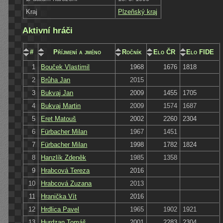
Kraj
Plzeňský kraj
Aktivní hráči
#
Příjmení a jméno
Ročník
Elo ČR
Elo FIDE
1
Bouček Vlastimil
1968
1676
1818
2
Brůha Jan
2015
3
Bukvaj Jan
2009
1455
1705
4
Bukvaj Martin
2009
1574
1687
5
Eret Matouš
2002
2260
2304
6
Fürbacher Milan
1967
1451
7
Fürbacher Milan
1998
1782
1824
8
Hanzlík Zdeněk
1985
1358
9
Hrabcová Tereza
2016
10
Hrabcová Zuzana
2013
11
Hranička Vít
2016
12
Hrdlica Pavel
1965
1902
1921
13
Hurdzan Tomáš
2001
2283
2304