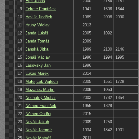
8
Eret Jonáš
2000
2184
2181
9
Fekete František
1941
1606
1644
10
Havlík Jindřich
1989
2098
2090
11
Hrubý Václav
2013
12
Janda Lukáš
2005
1092
13
Janda Tomáš
2009
14
Jánská Jitka
1999
2130
2146
15
Jonáš Václav
1990
1994
1995
16
Lasovský Jan
1996
17
Lukáš Marek
2014
18
Matějíček Vojtěch
2005
1551
1729
19
Mazanec Martin
2009
1053
20
Nechutný Michal
2003
1782
1854
21
Němec František
1955
1828
22
Němec Ondřej
2015
23
Novák Jakub
2009
1250
24
Novák Jaromír
1934
1842
1901
25
Novák Matyáš
2011