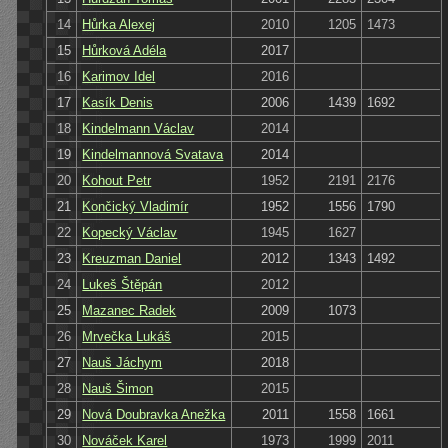
14
Hůrka Alexej
2010
1205
1473
15
Hůrková Adéla
2017
16
Karimov Idel
2016
17
Kasík Denis
2006
1439
1692
18
Kindelmann Václav
2014
19
Kindelmannová Svatava
2014
20
Kohout Petr
1952
2191
2176
21
Končický Vladimír
1952
1556
1790
22
Kopecký Václav
1945
1627
23
Kreuzman Daniel
2012
1343
1492
24
Lukeš Štěpán
2012
25
Mazanec Radek
2009
1073
26
Mrvečka Lukáš
2015
27
Nauš Jáchym
2018
28
Nauš Šimon
2015
29
Nová Doubravka Anežka
2011
1558
1661
30
Nováček Karel
1973
1999
2011