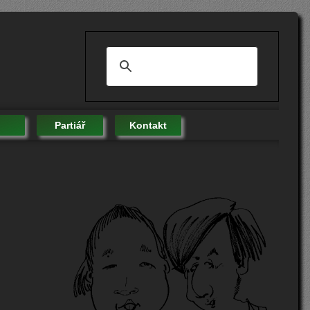
Partiář
Kontakt