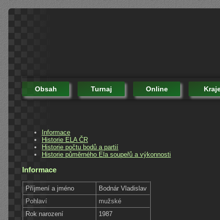
Obsah
Turnaj
Online
Kraj
Informace
Historie ELA ČR
Historie počtu bodů a partií
Historie půměrného Ela soupeřů a výkonnosti
Informace
Příjmení a jméno
Bodnár Vladislav
Pohlaví
mužské
Rok narození
1987