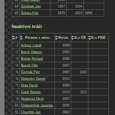
14
Šimůnek Jan
1967
1824
15
Špinka Petr
1975
1923
1959
Neaktivní hráči
#
Příjmení a jméno
Ročník
Elo ČR
Elo FIDE
1
Antosz Lukáš
2008
2
Boryk Oleksiy
2005
3
Bošek Richard
2005
4
Bucek Filip
2007
5
Čermák Petr
2007
1163
6
Dolenský Daniel
2010
7
Drda David
2005
8
Grešl Roman
2010
1113
9
Hradecká Nicol
2007
10
Chalupníček Jaroslav
2006
11
Chuchlík Jan
2002