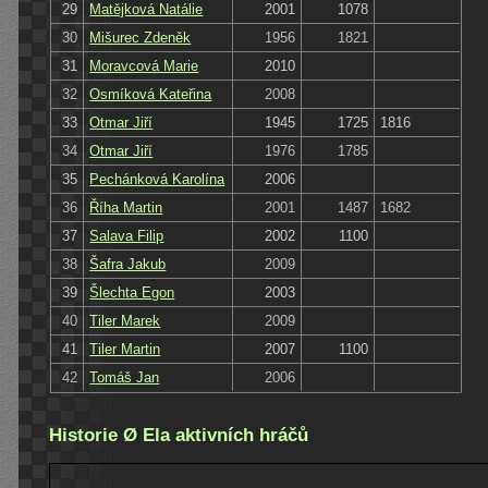
29
Matějková Natálie
2001
1078
30
Mišurec Zdeněk
1956
1821
31
Moravcová Marie
2010
32
Osmíková Kateřina
2008
33
Otmar Jiří
1945
1725
1816
34
Otmar Jiří
1976
1785
35
Pechánková Karolína
2006
36
Říha Martin
2001
1487
1682
37
Salava Filip
2002
1100
38
Šafra Jakub
2009
39
Šlechta Egon
2003
40
Tiler Marek
2009
41
Tiler Martin
2007
1100
42
Tomáš Jan
2006
Historie Ø Ela aktivních hráčů