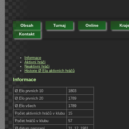
Obsah
Turnaj
Online
Kraj
Kontakt
Informace
Aktivní hráči
Neaktivní hráči
Historie Ø Ela aktivních hráčů
Informace
Ø Elo prvních 10
1803
Ø Elo prvních 20
1789
Ø Elo všech
1789
Počet aktivních hráčů v klubu
15
Počet hráčů v klubu
57
Ø datum narození
31. 12. 1981