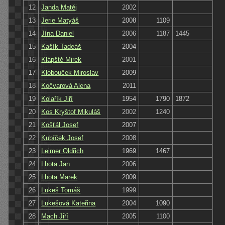
12
Janda Matěj
2002
13
Jerie Matyáš
2008
1109
14
Jína Daniel
2006
1187
1445
15
Kašík Tadeáš
2004
16
Klápště Mirek
2001
17
Klobouček Miroslav
2009
18
Kočvarová Alena
2011
19
Kolařík Jiří
1954
1790
1872
20
Kos Kryštof Mikuláš
2002
1240
21
Košťál Josef
2007
22
Kubíček Josef
2008
23
Leimer Oldřich
1969
1467
24
Lhota Jan
2006
25
Lhota Marek
2009
26
Lukeš Tomáš
1999
27
Lukešová Kateřina
2004
1090
28
Mach Jiří
2005
1100