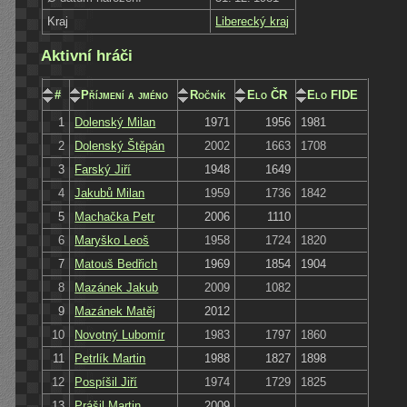
Kraj
Liberecký kraj
Aktivní hráči
#
Příjmení a jméno
Ročník
Elo ČR
Elo FIDE
1
Dolenský Milan
1971
1956
1981
2
Dolenský Štěpán
2002
1663
1708
3
Farský Jiří
1948
1649
4
Jakubů Milan
1959
1736
1842
5
Machačka Petr
2006
1110
6
Maryško Leoš
1958
1724
1820
7
Matouš Bedřich
1969
1854
1904
8
Mazánek Jakub
2009
1082
9
Mazánek Matěj
2012
10
Novotný Lubomír
1983
1797
1860
11
Petrlík Martin
1988
1827
1898
12
Pospíšil Jiří
1974
1729
1825
13
Prášil Martin
2009