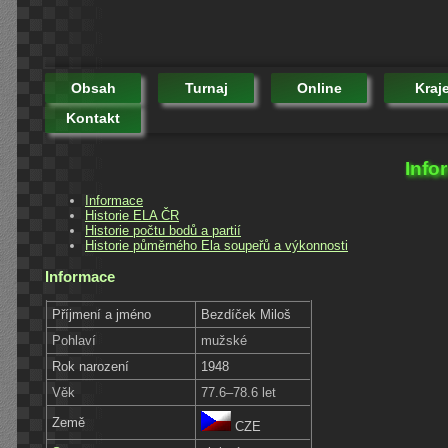
Obsah
Turnaj
Online
Kraj
Kontakt
Info
Informace
Historie ELA ČR
Historie počtu bodů a partií
Historie půměrného Ela soupeřů a výkonnosti
Informace
Příjmení a jméno
Bezdíček Miloš
Pohlaví
mužské
Rok narození
1948
Věk
77.6–78.6 let
Země
CZE