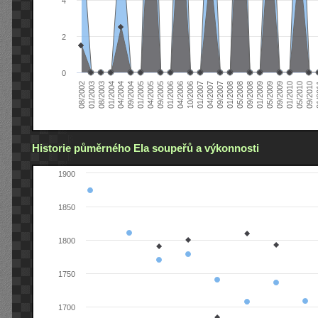
4
2
0
04/2006
05/2008
09/2004
05/2010
10/2006
08/2002
09/2008
01/2005
09/2010
01/2007
01/2003
01/2009
04/2005
01
04/2007
08/2003
05/2009
09/2005
09/2007
01/2004
09/2009
01/2006
01/2008
04/2004
01/2010
Historie půměrného Ela soupeřů a výkonnosti
1900
1850
1800
1750
1700