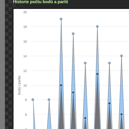
Historie počtu bodů a partií
20
18
16
14
12
body / partie
10
8
6