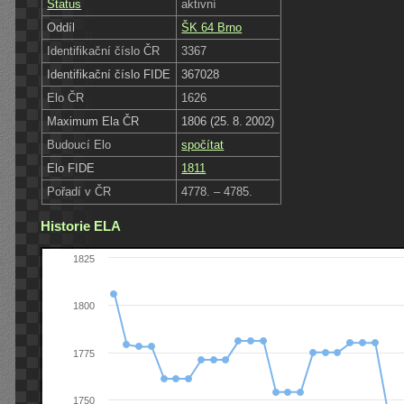
Status
aktivní
Oddíl
ŠK 64 Brno
Identifikační číslo ČR
3367
Identifikační číslo FIDE
367028
Elo ČR
1626
Maximum Ela ČR
1806 (25. 8. 2002)
Budoucí Elo
spočítat
Elo FIDE
1811
Pořadí v ČR
4778. – 4785.
Historie ELA
1825
1800
1775
1750