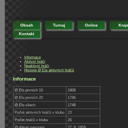
Obsah
Turnaj
Online
Kraj
Kontakt
Informace
Aktivní hráči
Neaktivní hráči
Historie Ø Ela aktivních hráčů
Informace
Ø Elo prvních 10
1906
Ø Elo prvních 20
1796
Ø Elo všech
1748
Počet aktivních hráčů v klubu
23
Počet hráčů v klubu
26
Ø datum narození
27. 8. 1959