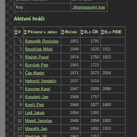
Kraj
Jihomoravský kraj
Aktivní hráči
#
Příjmení a jméno
Ročník
Elo ČR
Elo FIDE
1
Bartoněk Rostislav
1951
1791
2
Bezdíček Miloš
1948
1626
1811
3
Blažek Pavel
1974
1750
1822
4
Buryšek Petr
1965
1723
5
Čáp Martin
1971
2073
2054
6
Hafrovič Vendelín
1937
1414
7
Kessner Karel
1947
2008
2080
8
Kopuletý Jan
1968
1757
9
Krejčí Petr
1944
1877
1983
10
Lédl Jakub
1994
1393
11
Mareš Jaroslav
1946
1858
1902
12
Masařík Jan
1959
1892
1953
13
Merlíček Jiří
1962
1757