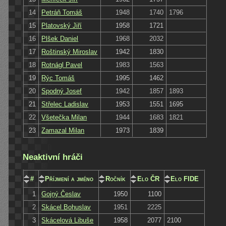
14
Petráň Tomáš
1948
1740
1796
15
Platovský Jiří
1958
1721
16
Plšek Daniel
1968
2032
17
Roštinský Miroslav
1942
1830
18
Rotnágl Pavel
1983
1563
19
Rýc Tomáš
1995
1462
20
Spodný Josef
1942
1857
1893
21
Střelec Ladislav
1953
1551
1695
22
Všetečka Milan
1944
1683
1821
23
Zamazal Milan
1973
1839
Neaktivní hráči
#
Příjmení a jméno
Ročník
Elo ČR
Elo FIDE
1
Gojný Česlav
1950
1100
2
Skácel Bohuslav
1951
2225
3
Skácelová Libuše
1958
2077
2100