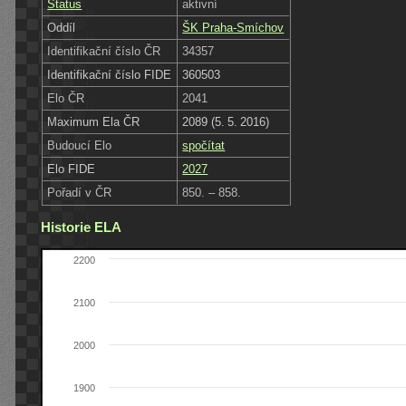
Status
aktivní
Oddíl
ŠK Praha-Smíchov
Identifikační číslo ČR
34357
Identifikační číslo FIDE
360503
Elo ČR
2041
Maximum Ela ČR
2089 (5. 5. 2016)
Budoucí Elo
spočítat
Elo FIDE
2027
Pořadí v ČR
850. – 858.
Historie ELA
2200
2100
2000
1900