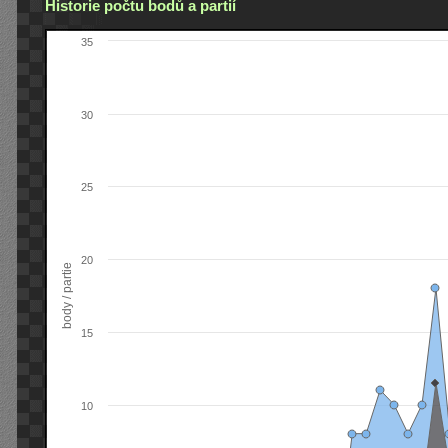
Historie počtu bodů a partií
35
30
25
20
body / partie
15
10