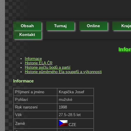
Obsah
Turnaj
Online
Kraj
Kontakt
Info
Informace
Historie ELA ČR
Historie počtu bodů a partií
Historie půměrného Ela soupeřů a výkonnosti
Informace
Příjmení a jméno
Krupička Josef
Pohlaví
mužské
Rok narození
1998
Věk
27.5–28.5 let
Země
CZE