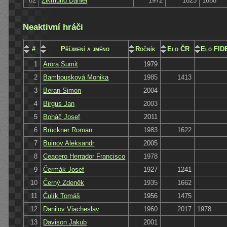
82
Zikmund Daniel
1972
1823
1888
Neaktivní hráči
#
Příjmení a jméno
Ročník
Elo ČR
Elo FID
1
Arora Sumit
1979
2
Bambousková Monika
1985
1413
3
Beran Simon
2004
4
Birgus Jan
2003
5
Boháč Josef
2011
6
Brückner Roman
1983
1622
7
Buinov Aleksandr
2005
8
Ceacero Herrador Francisco
1978
9
Čermák Josef
1927
1241
10
Černý Zdeněk
1935
1662
11
Čulík Tomáš
1956
1475
12
Danilov Viacheslav
1960
2017
1978
13
Davison Jakub
2001