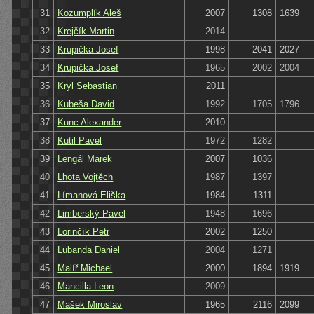
31
Kozumplík Aleš
2007
1308
1639
32
Krejčík Martin
2014
33
Krupička Josef
1998
2041
2027
34
Krupička Josef
1965
2002
2004
35
Kryl Sebastian
2011
36
Kubeša David
1992
1705
1796
37
Kunc Alexander
2010
38
Kutil Pavel
1972
1282
39
Lengál Marek
2007
1036
40
Lhota Vojtěch
1987
1397
41
Límanová Eliška
1984
1311
42
Limberský Pavel
1948
1696
43
Lorinčík Petr
2002
1250
44
Lubanda Daniel
2004
1271
45
Malíř Michael
2000
1894
1919
46
Mancilla Leon
2009
47
Mašek Miroslav
1965
2116
2099