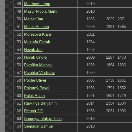
48
Matthews Tyge
2010
49
Mazúr Nicola Martin
2010
50
Melzer Jan
1933
2029
2071
51
Mores Antonín
2008
1291
1565
52
Moresová Klára
2011
53
Mustafa Fatmir
1964
54
Novák Jan
1997
55
Novák Ondřej
2009
1287
1473
56
Pivoňka Michael
1998
1864
1896
57
Pivoňka Vladislav
1959
58
Poche Oliver
2006
1738
1801
59
Pokorný Pavel
1966
1791
1852
60
Polek Adam
1991
1604
1729
61
Rawlings Benjamin
2014
1354
1604
62
Richter Jiří
1956
2031
1996
63
Sargsyan Valigy Theo
2016
64
Semadar Samuel
2010