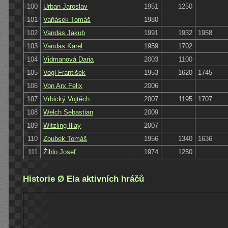
100
Urban Jaroslav
1951
1250
101
Vaňásek Tomáš
1980
102
Vandas Jakub
1991
1932
1958
103
Vandas Karel
1959
1702
104
Vidmanová Daria
2003
1100
105
Vogl František
1953
1620
1745
106
Von Arx Felix
2006
107
Vrbický Vojtěch
2007
1195
1707
108
Welch Sebastian
2009
109
Witzling Illay
2007
110
Zoubek Tomáš
1956
1340
1636
111
Žihlo Josef
1974
1250
Historie Ø Ela aktivních hráčů