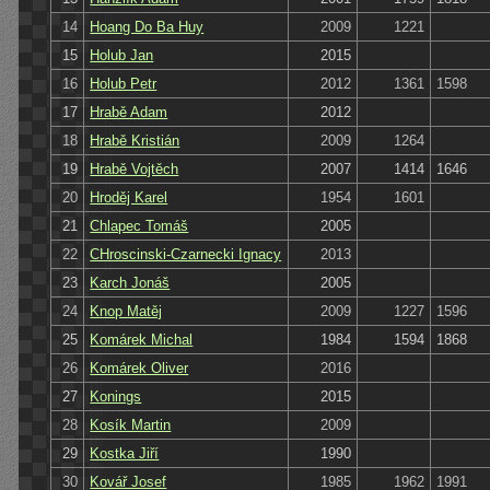
14
Hoang Do Ba Huy
2009
1221
15
Holub Jan
2015
16
Holub Petr
2012
1361
1598
17
Hrabě Adam
2012
18
Hrabě Kristián
2009
1264
19
Hrabě Vojtěch
2007
1414
1646
20
Hroděj Karel
1954
1601
21
Chlapec Tomáš
2005
22
CHroscinski-Czarnecki Ignacy
2013
23
Karch Jonáš
2005
24
Knop Matěj
2009
1227
1596
25
Komárek Michal
1984
1594
1868
26
Komárek Oliver
2016
27
Konings
2015
28
Kosík Martin
2009
29
Kostka Jiří
1990
30
Kovář Josef
1985
1962
1991