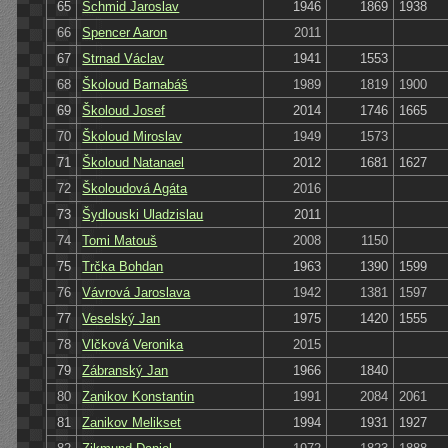
65
Schmid Jaroslav
1946
1869
1938
66
Spencer Aaron
2011
67
Strnad Václav
1941
1553
68
Školoud Barnabáš
1989
1819
1900
69
Školoud Josef
2014
1746
1665
70
Školoud Miroslav
1949
1573
71
Školoud Natanael
2012
1681
1627
72
Školoudová Agáta
2016
73
Šydlouski Uladzislau
2011
74
Tomi Matouš
2008
1150
75
Trčka Bohdan
1963
1390
1599
76
Vávrová Jaroslava
1942
1381
1597
77
Veselský Jan
1975
1420
1555
78
Vlčková Veronika
2015
79
Zábranský Jan
1966
1840
80
Zanikov Konstantin
1991
2084
2061
81
Zanikov Melikset
1994
1931
1927