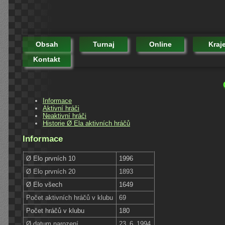
Obsah
Turnaj
Online
Kraj
Kontakt
Informace
Aktivní hráči
Neaktivní hráči
Historie Ø Ela aktivních hráčů
Informace
Ø Elo prvních 10
1996
Ø Elo prvních 20
1893
Ø Elo všech
1649
Počet aktivních hráčů v klubu
69
Počet hráčů v klubu
180
Ø datum narození
23. 6. 1994