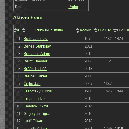
Kraj
Praha
Aktivní hráči
#
Příjmení a jméno
Ročník
Elo ČR
Elo F
1
Bach Jaroslav
1972
1152
1474
2
Beneš Stanislav
2011
3
Bentaous Adam
2012
4
Bernt Theodor
2008
1154
5
Brčák Tadeáš
2013
6
Breiner Daniel
2000
7
Čejka Jan
2007
1357
8
Drahotský Luboš
1960
1825
1894
9
Erban Ludvík
2018
10
Fedorov Viktor
2014
11
Grigoryan Tigran
2016
12
Halíř Oliver
2018
13
Hanzlík Adam
2001
1759
1818