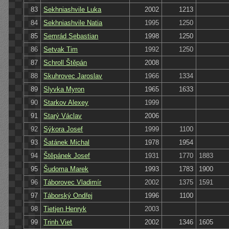
83
Sekhniashvile Luka
2002
1213
84
Sekhniashvile Natia
1995
1250
85
Semrád Sebastian
1998
1250
86
Setvak Tim
1992
1250
87
Schroll Štěpán
2008
88
Skuhrovec Jaroslav
1966
1334
89
Slyvka Myron
1965
1633
90
Starkov Alexey
1999
91
Starý Václav
2006
92
Sýkora Josef
1999
1100
93
Šatánek Michal
1978
1954
94
Štěpánek Josef
1931
1770
1883
95
Šudoma Marek
1993
1783
1900
96
Táborovec Vladimír
2002
1375
1591
97
Táborský Ondřej
1996
1100
98
Tietjen Henryk
2003
99
Trinh Viet
2002
1346
1605