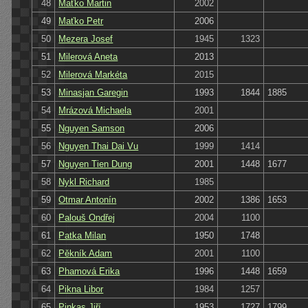
48
Maťko Martin
2002
49
Maťko Petr
2006
50
Mezera Josef
1945
1323
51
Milerová Aneta
2013
52
Milerová Markéta
2015
53
Minasjan Garegin
1993
1844
1885
54
Mrázová Michaela
2001
55
Nguyen Samson
2006
56
Nguyen Thai Dai Vu
1999
1414
57
Nguyen Tien Dung
2001
1448
1677
58
Nykl Richard
1985
59
Otmar Antonín
2002
1386
1653
60
Palouš Ondřej
2004
1100
61
Patka Milan
1950
1748
62
Pěkník Adam
2001
1100
63
Phamová Erika
1996
1448
1659
64
Pikna Libor
1984
1257
65
Pinkas Jiří
1953
1727
1799