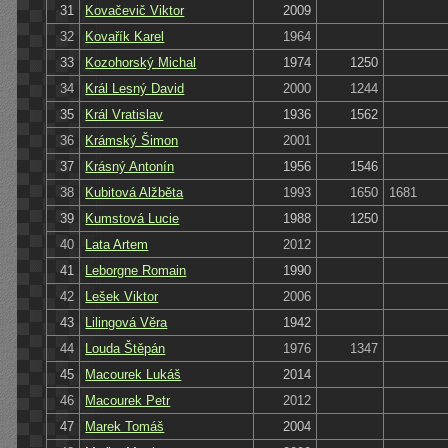
31
Kovačevič Viktor
2009
32
Kovařík Karel
1964
33
Kozohorský Michal
1974
1250
34
Král Lesný David
2000
1244
35
Král Vratislav
1936
1562
36
Krámský Šimon
2001
37
Krásný Antonín
1956
1546
38
Kubitová Alžběta
1993
1650
1681
39
Kumstová Lucie
1988
1250
40
Lata Artem
2012
41
Leborgne Romain
1990
42
Lešek Viktor
2006
43
Lilingová Věra
1942
44
Louda Štěpán
1976
1347
45
Macourek Lukáš
2014
46
Macourek Petr
2012
47
Marek Tomáš
2004