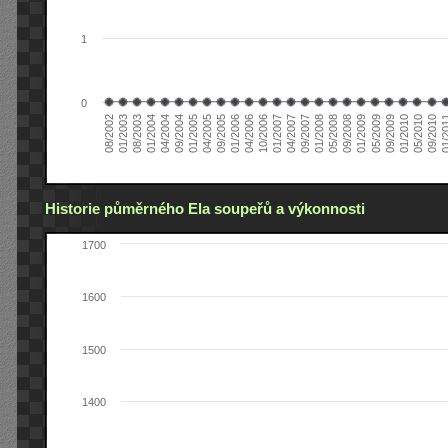
1
0
01/2005
09/2010
08/2002
09/2008
10/2006
09/2004
05/2010
05/2008
04/2006
04/2004
01/2010
01/2008
01/2006
01/2004
09/2009
09/2007
09/2005
08/2003
05/2009
04/2007
04/2005
01/2
01/2003
01/2009
01/2007
Historie půměrného Ela soupeřů a výkonnosti
1700
1600
1500
1400