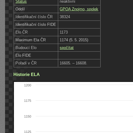
Status
neaktivní
Oddíl
GPOA Znojmo, spolek
Identifikační číslo ČR
38324
Identifikační číslo FIDE
Elo ČR
1173
Maximum Ela ČR
1174 (5. 5. 2015)
Budoucí Elo
spočítat
Elo FIDE
Pořadí v ČR
16605. – 16608.
Historie ELA
1200
1175
1150
1125