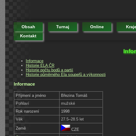
Obsah
Turnaj
Online
Kraj
Kontakt
Info
Informace
Historie ELA ČR
Historie počtu bodů a partií
Historie půměrného Ela soupeřů a výkonnosti
Informace
Příjmení a jméno
Březina Tomáš
Pohlaví
mužské
Rok narození
1998
Věk
27.5–28.5 let
Země
CZE