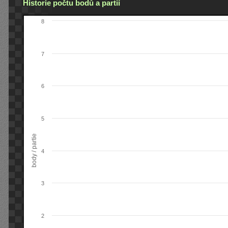
Historie počtu bodů a partií
8
7
6
5
body / partie
4
3
2