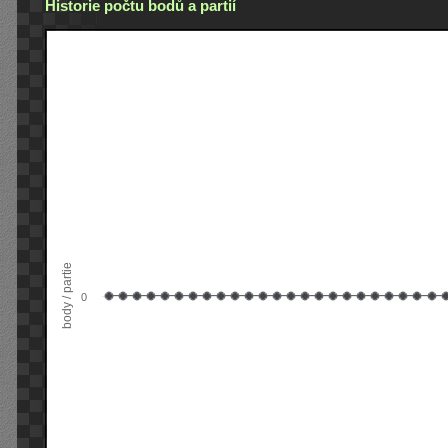
Historie počtu bodů a partií
body / partie
0