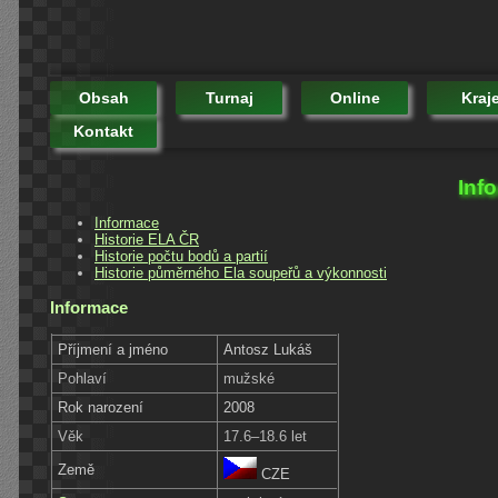
Obsah
Turnaj
Online
Kraj
Kontakt
Inf
Informace
Historie ELA ČR
Historie počtu bodů a partií
Historie půměrného Ela soupeřů a výkonnosti
Informace
Příjmení a jméno
Antosz Lukáš
Pohlaví
mužské
Rok narození
2008
Věk
17.6–18.6 let
Země
CZE