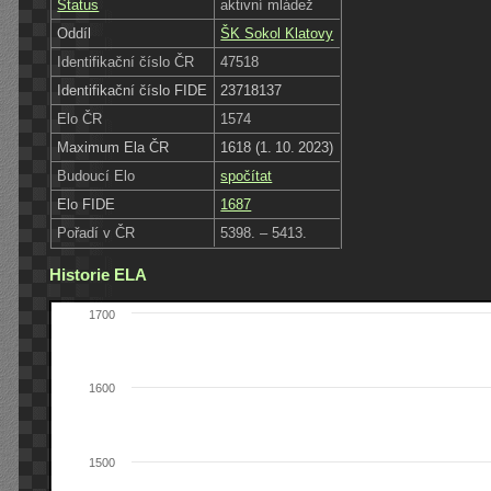
Status
aktivní mládež
Oddíl
ŠK Sokol Klatovy
Identifikační číslo ČR
47518
Identifikační číslo FIDE
23718137
Elo ČR
1574
Maximum Ela ČR
1618 (1. 10. 2023)
Budoucí Elo
spočítat
Elo FIDE
1687
Pořadí v ČR
5398. – 5413.
Historie ELA
1700
1600
1500