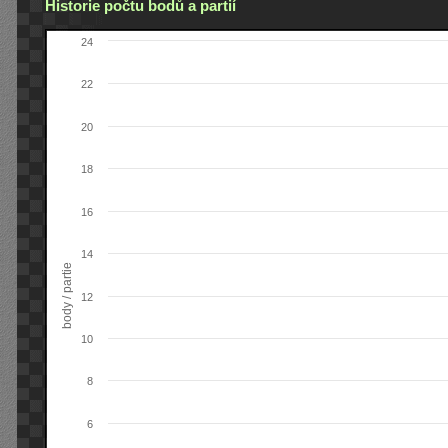
Historie počtu bodů a partií
24
22
20
18
16
14
body / partie
12
10
8
6