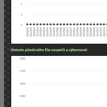
4
2
0
04/2006
05/2008
09/2004
05/2010
10/2006
08/2002
09/2008
01/2005
09/2010
01/2007
01/2003
01/2009
04/2005
01
04/2007
08/2003
05/2009
09/2005
09/2007
01/2004
09/2009
01/2006
01/2008
04/2004
01/2010
Historie půměrného Ela soupeřů a výkonnosti
1800
1700
1600
1500