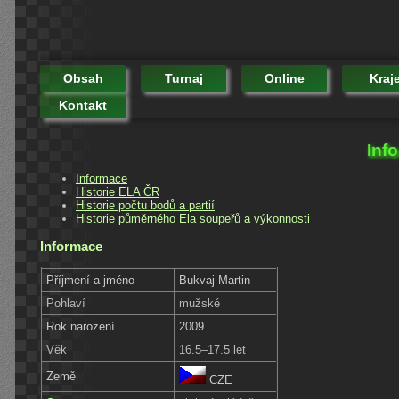
Obsah
Turnaj
Online
Kraj
Kontakt
Inf
Informace
Historie ELA ČR
Historie počtu bodů a partií
Historie půměrného Ela soupeřů a výkonnosti
Informace
Příjmení a jméno
Bukvaj Martin
Pohlaví
mužské
Rok narození
2009
Věk
16.5–17.5 let
Země
CZE