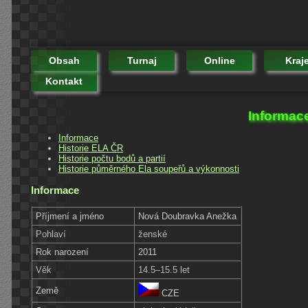
Obsah
Turnaj
Online
Kraj
Kontakt
Informac
Informace
Historie ELA ČR
Historie počtu bodů a partií
Historie půměrného Ela soupeřů a výkonnosti
Informace
Příjmení a jméno
Nová Doubravka Anežka
Pohlaví
ženské
Rok narození
2011
Věk
14.5–15.5 let
Země
CZE