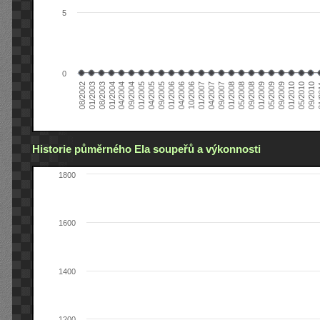
5
0
04/2006
05/2008
09/2004
05/2010
10/2006
08/2002
09/2008
01/2005
09/2010
01/2007
01/2003
01/2009
04/2005
01
04/2007
08/2003
05/2009
09/2005
09/2007
01/2004
09/2009
01/2006
01/2008
04/2004
01/2010
Historie půměrného Ela soupeřů a výkonnosti
1800
1600
1400
1200