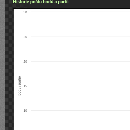
Historie počtu bodů a partií
30
25
20
body / partie
15
10