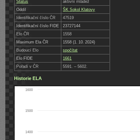
Status
aktivní mládež
Oddíl
ŠK Sokol Klatovy
Identifikační číslo ČR
47519
Identifikační číslo FIDE
23727144
Elo ČR
1558
Maximum Ela ČR
1558 (1. 10. 2024)
Budoucí Elo
spočítat
Elo FIDE
1661
Pořadí v ČR
5591. – 5602.
Historie ELA
1600
1500
1400