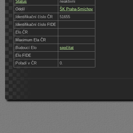
Status
neaktivní
Oddíl
ŠK Praha-Smíchov
Identifikační číslo ČR
51655
Identifikační číslo FIDE
Elo ČR
Maximum Ela ČR
Budoucí Elo
spočítat
Elo FIDE
Pořadí v ČR
0.