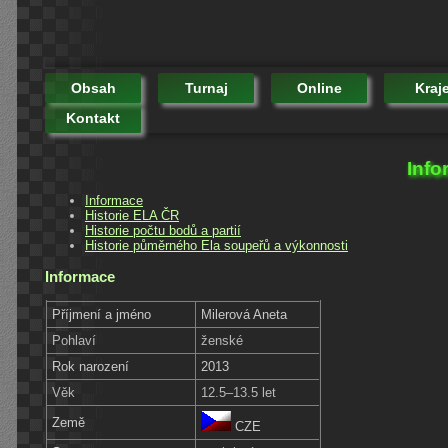
Obsah
Turnaj
Online
Kraj
Kontakt
Info
Informace
Historie ELA ČR
Historie počtu bodů a partií
Historie půměrného Ela soupeřů a výkonnosti
Informace
Příjmení a jméno
Milerová Aneta
Pohlaví
ženské
Rok narození
2013
Věk
12.5–13.5 let
Země
CZE