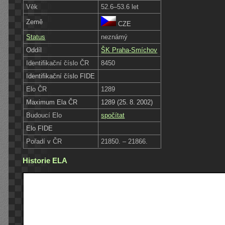
Věk
52.6–53.6 let
Země
CZE
Status
neznámý
Oddíl
ŠK Praha-Smíchov
Identifikační číslo ČR
8450
Identifikační číslo FIDE
Elo ČR
1289
Maximum Ela ČR
1289 (25. 8. 2002)
Budoucí Elo
spočítat
Elo FIDE
Pořadí v ČR
21850. – 21866.
Historie ELA