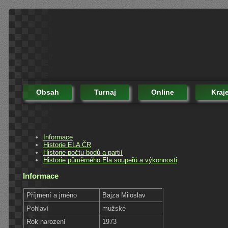
Obsah
Turnaj
Online
Kraj
Informace
Historie ELA ČR
Historie počtu bodů a partií
Historie půměrného Ela soupeřů a výkonnosti
Informace
Příjmení a jméno
Bajza Miloslav
Pohlaví
mužské
Rok narození
1973