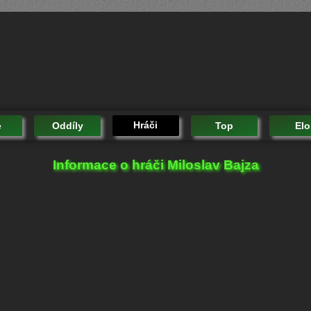
Hráči
e
Oddíly
Top
Elo
Informace o hráči Miloslav Bajza