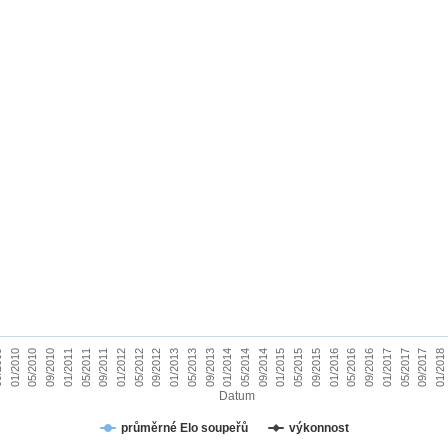
05/2012
01/2018
09
05/2015
09/2012
01/2010
09/2015
01/2013
05/2010
01/2016
05/2013
09/2010
05/2016
09/2013
01/2011
09/2016
01/2014
05/2011
01/2017
05/2014
09/2011
05/2017
09/2014
01/2012
09/2017
01/2015
Datum
průměrné Elo soupeřů
výkonnost