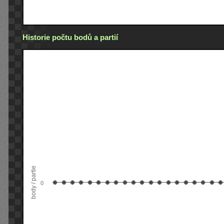
Historie počtu bodů a partií
body / partie
0