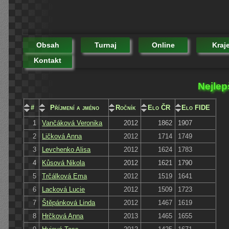
Obsah
Turnaj
Online
Kraj
Kontakt
Nejlep
#
Příjmení a jméno
Ročník
Elo ČR
Elo FIDE
1
Vančáková Veronika
2012
1862
1907
2
Ličková Anna
2012
1714
1749
3
Levchenko Alisa
2012
1624
1783
4
Kůsová Nikola
2012
1621
1790
5
Trčálková Ema
2012
1519
1641
6
Lacková Lucie
2012
1509
1723
7
Štěpánková Linda
2012
1467
1619
8
Hrčková Anna
2013
1465
1655