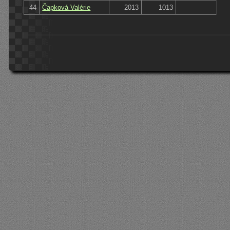
44
Čapková Valérie
2013
1013