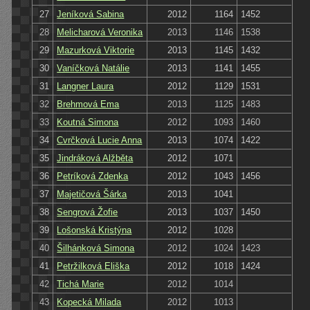
27
Jeníková Sabina
2012
1164
1452
28
Melicharová Veronika
2013
1146
1538
29
Mazurková Viktorie
2013
1145
1432
30
Vaníčková Natálie
2013
1141
1455
31
Langner Laura
2012
1129
1531
32
Brehmová Ema
2013
1125
1483
33
Koutná Simona
2012
1093
1460
34
Cvrčková Lucie Anna
2013
1074
1422
35
Jindráková Alžběta
2012
1071
36
Petríková Zdenka
2012
1043
1456
37
Majetičová Šárka
2013
1041
38
Sengrová Žofie
2013
1037
1450
39
Lošonská Kristýna
2012
1028
40
Šilhánková Simona
2012
1024
1423
41
Petržilková Eliška
2012
1018
1424
42
Tichá Marie
2012
1014
43
Kopecká Milada
2012
1013