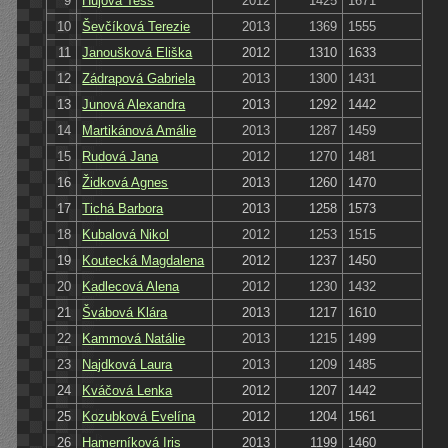
9
Hujová Tess
2012
1425
1671
10
Ševčíková Terezie
2013
1369
1555
11
Janoušková Eliška
2012
1310
1633
12
Zádrapová Gabriela
2013
1300
1431
13
Junová Alexandra
2013
1292
1442
14
Martikánová Amálie
2013
1287
1459
15
Rudová Jana
2012
1270
1481
16
Židková Agnes
2013
1260
1470
17
Tichá Barbora
2013
1258
1573
18
Kubalová Nikol
2012
1253
1515
19
Koutecká Magdalena
2012
1237
1450
20
Kadlecová Alena
2012
1230
1432
21
Švábová Klára
2013
1217
1610
22
Kammová Natálie
2013
1215
1499
23
Najdková Laura
2013
1209
1485
24
Kváčová Lenka
2012
1207
1442
25
Kozubková Evelína
2012
1204
1561
26
Hamerníková Iris
2013
1199
1460